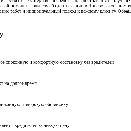
 качественные материалы и средства для достижения наилучших 
ской помощи. Наша служба дезинфекции в Ярцево готова помочь
ние работ и индивидуальный подход к каждому клиенту. Обраща
у
ебе спокойную и комфортную обстановку без вредителей
рт на долгое время
спокойную и здоровую обстановку
вления вредителей за низкую цену