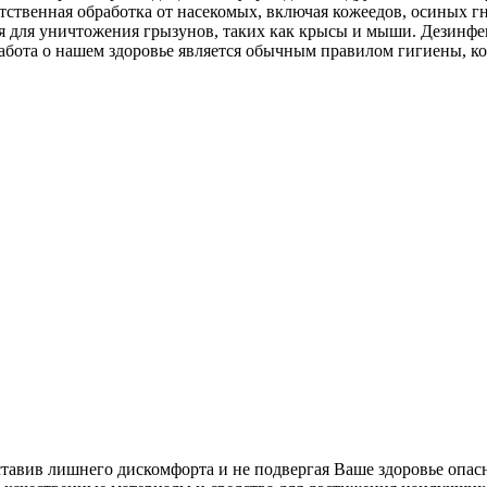
тственная обработка от насекомых, включая кожеедов, осиных г
ция для уничтожения грызунов, таких как крысы и мыши. Дезин
абота о нашем здоровье является обычным правилом гигиены, к
ставив лишнего дискомфорта и не подвергая Ваше здоровье опас