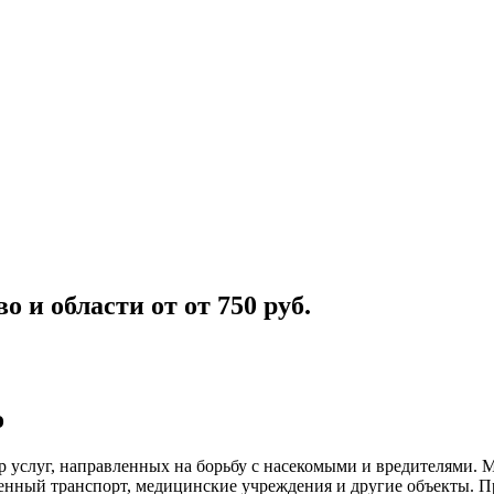
во и области
от
от 750
руб.
о
р услуг, направленных на борьбу с насекомыми и вредителями.
венный
транспорт
,
медицинские
учреждения и другие объекты. П