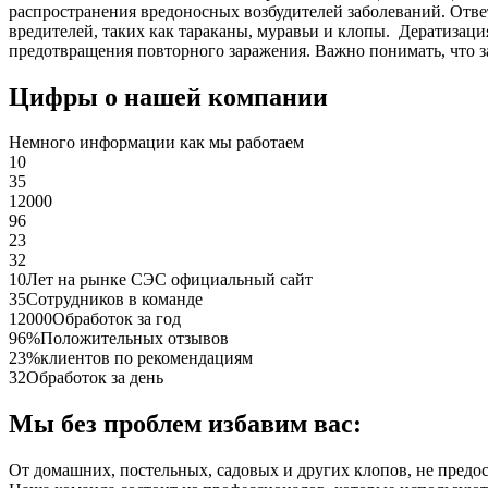
распространения вредоносных возбудителей заболеваний. Отве
вредителей, таких как тараканы, муравьи и клопы. Дератиза
предотвращения повторного заражения. Важно понимать, что з
Цифры о нашей компании
Немного информации как мы работаем
10
35
12000
96
23
32
10
Лет на рынке СЭС официальный сайт
35
Сотрудников в команде
12000
Обработок за год
96%
Положительных отзывов
23%
клиентов по рекомендациям
32
Обработок за день
Мы без проблем избавим вас:
От домашних, постельных, садовых и других клопов, не предо