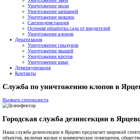
Уничтожение змей
Уничтожение моли
Уничтожение шершней
Уничтожение мокриц
Санэпидемстанция
Осенняя обработка сада от вредителей
Уничтожение клопов
Дератизация
Уничтожение грызунов
Уничтожение мышей
Уничтожение кротов
Уничтожение крыс
Демеркуризация
Контакты
Служба по уничтожению клопов в Ярце
Вызвать специалиста
Городская служба дезинсекции в Ярцев
Наша служба дезинсекции в Ярцево предлагает широкий спект
объектов, включая жилые и коммерческие помещения, общест