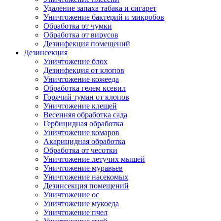
Удаление запаха табака и сигарет
Уничтожение бактерий и микробов
Обработка от чумки
Обработка от вирусов
Дезинфекция помещений
Дезинсекция
Уничтожение блох
Дезинфекция от клопов
Уничтожение кожееда
Обработка гелем ксевил
Горячий туман от клопов
Уничтожение клещей
Весенняя обработка сада
Гербицидная обработка
Уничтожение комаров
Акарицидная обработка
Обработка от чесотки
Уничтожение летучих мышей
Уничтожение муравьев
Уничтожение насекомых
Дезинсекция помещений
Уничтожение ос
Уничтожение мукоеда
Уничтожение пчел