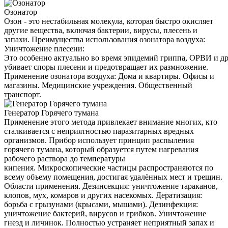
Озонатор
Озон - это нестабильная молекула, которая быстро окисляет
другие вещества, включая бактерии, вирусы, плесень и
запахи. Преимущества использования озонатора воздуха:
Уничтожение плесени:
Это особенно актуально во время эпидемий гриппа, ОРВИ и д
убивает споры плесени и предотвращает их размножение.
Применение озонатора воздуха: Дома и квартиры. Офисы и
магазины. Медицинские учреждения. Общественный
транспорт.
Генератор Горячего тумана
Применение этого метода привлекает внимание многих, кто
сталкивается с неприятностью паразитарных вредных
организмов. Прибор использует принцип распыления
горячего тумана, который образуется путем нагревания
рабочего раствора до температуры
кипения. Микроскопические частицы распространяются по
всему объему помещения, достигая удалённых мест и трещин.
Области применения. Дезинсекция: уничтожение тараканов,
клопов, мух, комаров и других насекомых. Дератизация:
борьба с грызунами (крысами, мышами). Дезинфекция:
уничтожение бактерий, вирусов и грибков. Уничтожение
гнезд и личинок. Полностью устраняет неприятный запах и