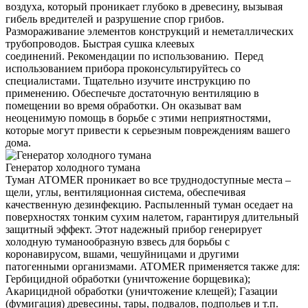
воздуха, который проникает глубоко в древесину, вызывая
гибель вредителей и разрушение спор грибов.
Размораживание элементов конструкций и неметаллических
трубопроводов. Быстрая сушка клеевых
соединений. Рекомендации по использованию. Перед
использованием прибора проконсультируйтесь со
специалистами. Тщательно изучите инструкцию по
применению. Обеспечьте достаточную вентиляцию в
помещении во время обработки. Он оказыват вам
неоценимую помощь в борьбе с этими неприятностями,
которые могут привести к серьезным повреждениям вашего
дома.
Генератор холодного тумана
Туман ATOMER проникает во все труднодоступные места –
щели, углы, вентиляционная система, обеспечивая
качественную дезинфекцию. Распыленный туман оседает на
поверхностях тонким сухим налетом, гарантируя длительный
защитный эффект. Этот надежный прибор генерирует
холодную туманообразную взвесь для борьбы с
коронавирусом, вшами, чешуйницами и другими
патогенными организмами. ATOMER применяется также для:
Гербицидной обработки (уничтожение борщевика);
Акарицидной обработки (уничтожение клещей); Газации
(фумигация) древесины, тары, подвалов, подпольев и т.п.