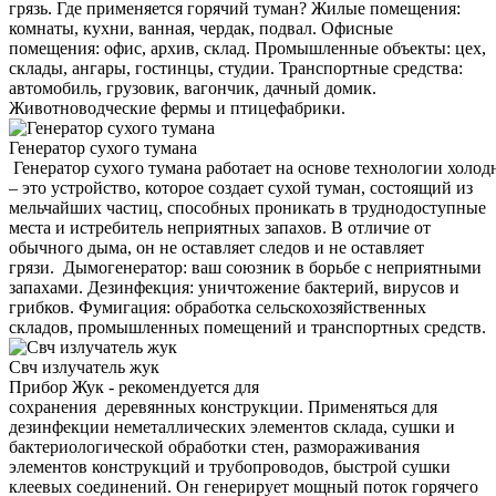
грязь. Где применяется горячий туман? Жилые помещения:
комнаты, кухни, ванная, чердак, подвал. Офисные
помещения: офис, архив, склад. Промышленные объекты: цех,
склады, ангары, гостинцы, студии. Транспортные средства:
автомобиль, грузовик, вагончик, дачный домик.
Животноводческие фермы и птицефабрики.
Генератор сухого тумана
Генератор сухого тумана работает на основе технологии холод
– это устройство, которое создает сухой туман, состоящий из
мельчайших частиц, способных проникать в труднодоступные
места и истребитель неприятных запахов. В отличие от
обычного дыма, он не оставляет следов и не оставляет
грязи. Дымогенератор: ваш союзник в борьбе с неприятными
запахами. Дезинфекция: уничтожение бактерий, вирусов и
грибков. Фумигация: обработка сельскохозяйственных
складов, промышленных помещений и транспортных средств.
Свч излучатель жук
Прибор Жук - рекомендуется для
сохранения деревянных конструкции. Применяться для
дезинфекции неметаллических элементов склада, сушки и
бактериологической обработки стен, размораживания
элементов конструкций и трубопроводов, быстрой сушки
клеевых соединений. Он генерирует мощный поток горячего