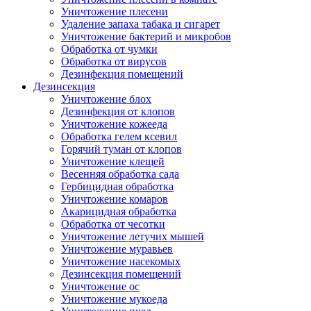
Уничтожение плесени
Удаление запаха табака и сигарет
Уничтожение бактерий и микробов
Обработка от чумки
Обработка от вирусов
Дезинфекция помещений
Дезинсекция
Уничтожение блох
Дезинфекция от клопов
Уничтожение кожееда
Обработка гелем ксевил
Горячий туман от клопов
Уничтожение клещей
Весенняя обработка сада
Гербицидная обработка
Уничтожение комаров
Акарицидная обработка
Обработка от чесотки
Уничтожение летучих мышей
Уничтожение муравьев
Уничтожение насекомых
Дезинсекция помещений
Уничтожение ос
Уничтожение мукоеда