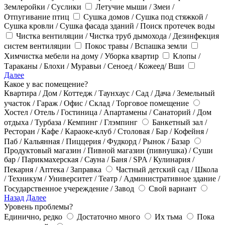
Землеройки / Суслики
Летучие мыши / Змеи /
Отпугивание птиц
Сушка домов / Сушка под стяжкой /
Сушка кровли / Сушка фасада зданий / Поиск протечек воды
Чистка вентиляции / Чистка труб дымохода / Дезинфекция
систем вентиляции
Покос травы / Вспашка земли
Химчистка мебели на дому / Уборка квартир
Клопы /
Тараканы / Блохи / Муравьи / Сеноед / Кожеед/ Вши
Далее
Какое у вас помещение?
Квартира / Дом / Коттедж / Таунхаус / Сад / Дача / Земельный
участок / Гараж / Офис / Склад / Торговое помещение
Хостел / Отель / Гостиница / Апартамены / Санаторий / Дом
отдыха / Турбаза / Кемпинг / Глэмпинг
Банкетный зал /
Ресторан / Кафе / Караоке-клуб / Столовая / Бар / Кофейня /
Паб / Кальянная / Пиццерия / Фудкорд / Рынок / Базар
Продуктовый магазин / Пивной магазин (пивнушка) / Суши
бар / Парикмахерская / Сауна / Баня / SPA / Кулинария /
Пекарня / Аптека / Заправка
Частный детский сад / Школа
/ Техникум / Университет / Театр / Административное здание /
Государственное учереждение / Завод
Свой вариант
Назад
Далее
Уровень проблемы?
Единично, редко
Достаточно много
Их тьма
Пока