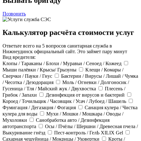
Вызвать бригаду
Позвонить
Калькулятор расчёта стоимости услуг
Ответьте всего на 5 вопросов санитарная служба в
Нижнеудинск официальный сайт. Это займет пару минут
Вид вредителя:
Клопы / Тараканы / Блохи / Муравьи / Сеноед / Кожеед
Мыши палёвки / Крысы/ Грызуны
Клещи / Комары /
Сверчки / Пауки / Гнус
Бактерии / Вирусы / Лишай / Чумка
/ Чесотка / Дезодорация
Моль / Огневки / Долгоносик /
Гусеница / Тля / Майский жук / Двухвостка
Плесень /
Грибок / Запахи
Дезинфекция от вирусов и бактерий
Короед / Точильщик / Часовщик / Усач / Лубоед / Шашель
Фумигация / Дегазация / Фогация
Санация кулера / Чистка
кулера для воды
Мухи / Мошки / Мошкара / Оводы /
Мухоловки
Санобработка авто / Дезинфекция
автотранспорта
Осы / Пчёлы / Шершни / Древесная пчела /
Выкуривание гнёзд
Пест-контроль / ГелЬ XILIX Gel
Сахарная чешуйница / Мокрицы / Уховертки
Кроты /