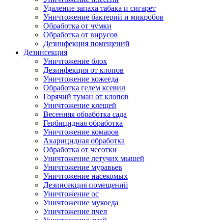
Удаление запаха табака и сигарет
Уничтожение бактерий и микробов
Обработка от чумки
Обработка от вирусов
Дезинфекция помещений
Дезинсекция
Уничтожение блох
Дезинфекция от клопов
Уничтожение кожееда
Обработка гелем ксевил
Горячий туман от клопов
Уничтожение клещей
Весенняя обработка сада
Гербицидная обработка
Уничтожение комаров
Акарицидная обработка
Обработка от чесотки
Уничтожение летучих мышей
Уничтожение муравьев
Уничтожение насекомых
Дезинсекция помещений
Уничтожение ос
Уничтожение мукоеда
Уничтожение пчел