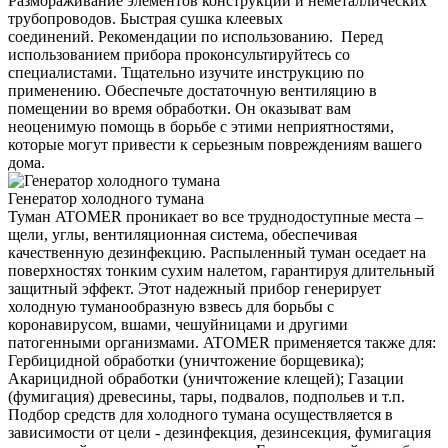
Размораживание элементов конструкций и неметаллических
трубопроводов. Быстрая сушка клеевых
соединений. Рекомендации по использованию. Перед
использованием прибора проконсультируйтесь со
специалистами. Тщательно изучите инструкцию по
применению. Обеспечьте достаточную вентиляцию в
помещении во время обработки. Он оказыват вам
неоценимую помощь в борьбе с этими неприятностями,
которые могут привести к серьезным повреждениям вашего
дома.
Генератор холодного тумана
Туман ATOMER проникает во все труднодоступные места –
щели, углы, вентиляционная система, обеспечивая
качественную дезинфекцию. Распыленный туман оседает на
поверхностях тонким сухим налетом, гарантируя длительный
защитный эффект. Этот надежный прибор генерирует
холодную туманообразную взвесь для борьбы с
коронавирусом, вшами, чешуйницами и другими
патогенными организмами. ATOMER применяется также для:
Гербицидной обработки (уничтожение борщевика);
Акарицидной обработки (уничтожение клещей); Газации
(фумигация) древесины, тары, подвалов, подпольев и т.п.
Подбор средств для холодного тумана осуществляется в
зависимости от цели - дезинфекция, дезинсекция, фумигация