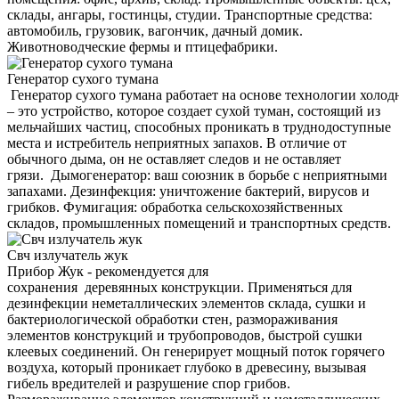
склады, ангары, гостинцы, студии. Транспортные средства:
автомобиль, грузовик, вагончик, дачный домик.
Животноводческие фермы и птицефабрики.
Генератор сухого тумана
Генератор сухого тумана работает на основе технологии холод
– это устройство, которое создает сухой туман, состоящий из
мельчайших частиц, способных проникать в труднодоступные
места и истребитель неприятных запахов. В отличие от
обычного дыма, он не оставляет следов и не оставляет
грязи. Дымогенератор: ваш союзник в борьбе с неприятными
запахами. Дезинфекция: уничтожение бактерий, вирусов и
грибков. Фумигация: обработка сельскохозяйственных
складов, промышленных помещений и транспортных средств.
Свч излучатель жук
Прибор Жук - рекомендуется для
сохранения деревянных конструкции. Применяться для
дезинфекции неметаллических элементов склада, сушки и
бактериологической обработки стен, размораживания
элементов конструкций и трубопроводов, быстрой сушки
клеевых соединений. Он генерирует мощный поток горячего
воздуха, который проникает глубоко в древесину, вызывая
гибель вредителей и разрушение спор грибов.