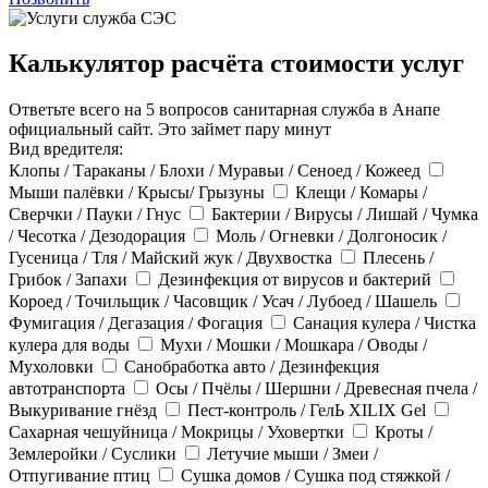
Калькулятор расчёта стоимости услуг
Ответьте всего на 5 вопросов санитарная служба в Анапе
официальный сайт. Это займет пару минут
Вид вредителя:
Клопы / Тараканы / Блохи / Муравьи / Сеноед / Кожеед
Мыши палёвки / Крысы/ Грызуны
Клещи / Комары /
Сверчки / Пауки / Гнус
Бактерии / Вирусы / Лишай / Чумка
/ Чесотка / Дезодорация
Моль / Огневки / Долгоносик /
Гусеница / Тля / Майский жук / Двухвостка
Плесень /
Грибок / Запахи
Дезинфекция от вирусов и бактерий
Короед / Точильщик / Часовщик / Усач / Лубоед / Шашель
Фумигация / Дегазация / Фогация
Санация кулера / Чистка
кулера для воды
Мухи / Мошки / Мошкара / Оводы /
Мухоловки
Санобработка авто / Дезинфекция
автотранспорта
Осы / Пчёлы / Шершни / Древесная пчела /
Выкуривание гнёзд
Пест-контроль / ГелЬ XILIX Gel
Сахарная чешуйница / Мокрицы / Уховертки
Кроты /
Землеройки / Суслики
Летучие мыши / Змеи /
Отпугивание птиц
Сушка домов / Сушка под стяжкой /