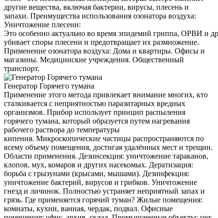
другие вещества, включая бактерии, вирусы, плесень и
запахи. Преимущества использования озонатора воздуха:
Уничтожение плесени:
Это особенно актуально во время эпидемий гриппа, ОРВИ и д
убивает споры плесени и предотвращает их размножение.
Применение озонатора воздуха: Дома и квартиры. Офисы и
магазины. Медицинские учреждения. Общественный
транспорт.
Генератор Горячего тумана
Применение этого метода привлекает внимание многих, кто
сталкивается с неприятностью паразитарных вредных
организмов. Прибор использует принцип распыления
горячего тумана, который образуется путем нагревания
рабочего раствора до температуры
кипения. Микроскопические частицы распространяются по
всему объему помещения, достигая удалённых мест и трещин.
Области применения. Дезинсекция: уничтожение тараканов,
клопов, мух, комаров и других насекомых. Дератизация:
борьба с грызунами (крысами, мышами). Дезинфекция:
уничтожение бактерий, вирусов и грибков. Уничтожение
гнезд и личинок. Полностью устраняет неприятный запах и
грязь. Где применяется горячий туман? Жилые помещения:
комнаты, кухни, ванная, чердак, подвал. Офисные
помещения: офис, архив, склад. Промышленные объекты: цех,