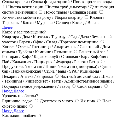
Сушка кровли / Сушка фасада зданий / Поиск протечек воды
Чистка вентиляции / Чистка труб дымохода / Дезинфекция
систем вентиляции
Покос травы / Вспашка земли
Химчистка мебели на дому / Уборка квартир
Клопы /
Тараканы / Блохи / Муравьи / Сеноед / Кожеед/ Вши
Далее
Какое у вас помещение?
Квартира / Дом / Коттедж / Таунхаус / Сад / Дача / Земельный
участок / Гараж / Офис / Склад / Торговое помещение
Хостел / Отель / Гостиница / Апартамены / Санаторий / Дом
отдыха / Турбаза / Кемпинг / Глэмпинг
Банкетный зал /
Ресторан / Кафе / Караоке-клуб / Столовая / Бар / Кофейня /
Паб / Кальянная / Пиццерия / Фудкорд / Рынок / Базар
Продуктовый магазин / Пивной магазин (пивнушка) / Суши
бар / Парикмахерская / Сауна / Баня / SPA / Кулинария /
Пекарня / Аптека / Заправка
Частный детский сад / Школа
/ Техникум / Университет / Театр / Административное здание /
Государственное учереждение / Завод
Свой вариант
Назад
Далее
Уровень проблемы?
Единично, редко
Достаточно много
Их тьма
Пока
смотрю прайс
Назад
Далее
Как давно проблемы?