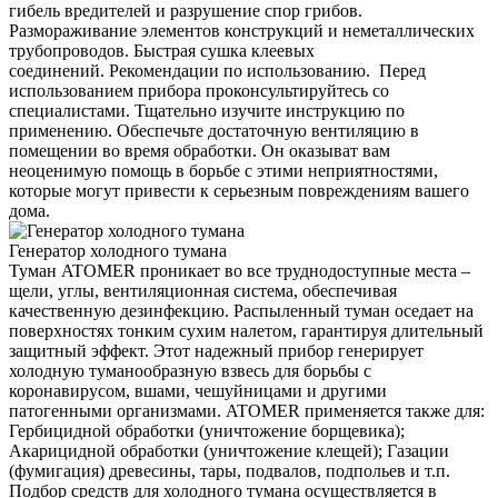
гибель вредителей и разрушение спор грибов.
Размораживание элементов конструкций и неметаллических
трубопроводов. Быстрая сушка клеевых
соединений. Рекомендации по использованию. Перед
использованием прибора проконсультируйтесь со
специалистами. Тщательно изучите инструкцию по
применению. Обеспечьте достаточную вентиляцию в
помещении во время обработки. Он оказыват вам
неоценимую помощь в борьбе с этими неприятностями,
которые могут привести к серьезным повреждениям вашего
дома.
Генератор холодного тумана
Туман ATOMER проникает во все труднодоступные места –
щели, углы, вентиляционная система, обеспечивая
качественную дезинфекцию. Распыленный туман оседает на
поверхностях тонким сухим налетом, гарантируя длительный
защитный эффект. Этот надежный прибор генерирует
холодную туманообразную взвесь для борьбы с
коронавирусом, вшами, чешуйницами и другими
патогенными организмами. ATOMER применяется также для:
Гербицидной обработки (уничтожение борщевика);
Акарицидной обработки (уничтожение клещей); Газации
(фумигация) древесины, тары, подвалов, подпольев и т.п.
Подбор средств для холодного тумана осуществляется в