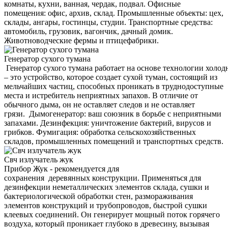
комнаты, кухни, ванная, чердак, подвал. Офисные
помещения: офис, архив, склад. Промышленные объекты: цех,
склады, ангары, гостинцы, студии. Транспортные средства:
автомобиль, грузовик, вагончик, дачный домик.
Животноводческие фермы и птицефабрики.
Генератор сухого тумана
Генератор сухого тумана работает на основе технологии холод
– это устройство, которое создает сухой туман, состоящий из
мельчайших частиц, способных проникать в труднодоступные
места и истребитель неприятных запахов. В отличие от
обычного дыма, он не оставляет следов и не оставляет
грязи. Дымогенератор: ваш союзник в борьбе с неприятными
запахами. Дезинфекция: уничтожение бактерий, вирусов и
грибков. Фумигация: обработка сельскохозяйственных
складов, промышленных помещений и транспортных средств.
Свч излучатель жук
Прибор Жук - рекомендуется для
сохранения деревянных конструкции. Применяться для
дезинфекции неметаллических элементов склада, сушки и
бактериологической обработки стен, размораживания
элементов конструкций и трубопроводов, быстрой сушки
клеевых соединений. Он генерирует мощный поток горячего
воздуха, который проникает глубоко в древесину, вызывая