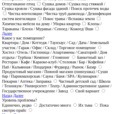
Отпугивание птиц
Сушка домов / Сушка под стяжкой /
Сушка кровли / Сушка фасада зданий / Поиск протечек воды
Чистка вентиляции / Чистка труб дымохода / Дезинфекция
систем вентиляции
Покос травы / Вспашка земли
Химчистка мебели на дому / Уборка квартир
Клопы /
Тараканы / Блохи / Муравьи / Сеноед / Кожеед/ Вши
Далее
Какое у вас помещение?
Квартира / Дом / Коттедж / Таунхаус / Сад / Дача / Земельный
участок / Гараж / Офис / Склад / Торговое помещение
Хостел / Отель / Гостиница / Апартамены / Санаторий / Дом
отдыха / Турбаза / Кемпинг / Глэмпинг
Банкетный зал /
Ресторан / Кафе / Караоке-клуб / Столовая / Бар / Кофейня /
Паб / Кальянная / Пиццерия / Фудкорд / Рынок / Базар
Продуктовый магазин / Пивной магазин (пивнушка) / Суши
бар / Парикмахерская / Сауна / Баня / SPA / Кулинария /
Пекарня / Аптека / Заправка
Частный детский сад / Школа
/ Техникум / Университет / Театр / Административное здание /
Государственное учереждение / Завод
Свой вариант
Назад
Далее
Уровень проблемы?
Единично, редко
Достаточно много
Их тьма
Пока
смотрю прайс