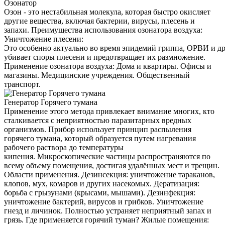
Озонатор
Озон - это нестабильная молекула, которая быстро окисляет
другие вещества, включая бактерии, вирусы, плесень и
запахи. Преимущества использования озонатора воздуха:
Уничтожение плесени:
Это особенно актуально во время эпидемий гриппа, ОРВИ и д
убивает споры плесени и предотвращает их размножение.
Применение озонатора воздуха: Дома и квартиры. Офисы и
магазины. Медицинские учреждения. Общественный
транспорт.
Генератор Горячего тумана
Применение этого метода привлекает внимание многих, кто
сталкивается с неприятностью паразитарных вредных
организмов. Прибор использует принцип распыления
горячего тумана, который образуется путем нагревания
рабочего раствора до температуры
кипения. Микроскопические частицы распространяются по
всему объему помещения, достигая удалённых мест и трещин.
Области применения. Дезинсекция: уничтожение тараканов,
клопов, мух, комаров и других насекомых. Дератизация:
борьба с грызунами (крысами, мышами). Дезинфекция:
уничтожение бактерий, вирусов и грибков. Уничтожение
гнезд и личинок. Полностью устраняет неприятный запах и
грязь. Где применяется горячий туман? Жилые помещения: