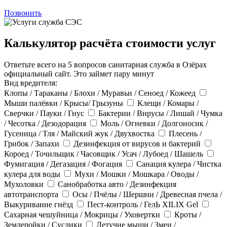
Позвонить
Калькулятор расчёта стоимости услуг
Ответьте всего на 5 вопросов санитарная служба в Озёрах
официальный сайт. Это займет пару минут
Вид вредителя:
Клопы / Тараканы / Блохи / Муравьи / Сеноед / Кожеед
Мыши палёвки / Крысы/ Грызуны
Клещи / Комары /
Сверчки / Пауки / Гнус
Бактерии / Вирусы / Лишай / Чумка
/ Чесотка / Дезодорация
Моль / Огневки / Долгоносик /
Гусеница / Тля / Майский жук / Двухвостка
Плесень /
Грибок / Запахи
Дезинфекция от вирусов и бактерий
Короед / Точильщик / Часовщик / Усач / Лубоед / Шашель
Фумигация / Дегазация / Фогация
Санация кулера / Чистка
кулера для воды
Мухи / Мошки / Мошкара / Оводы /
Мухоловки
Санобработка авто / Дезинфекция
автотранспорта
Осы / Пчёлы / Шершни / Древесная пчела /
Выкуривание гнёзд
Пест-контроль / ГелЬ XILIX Gel
Сахарная чешуйница / Мокрицы / Уховертки
Кроты /
Землеройки / Суслики
Летучие мыши / Змеи /