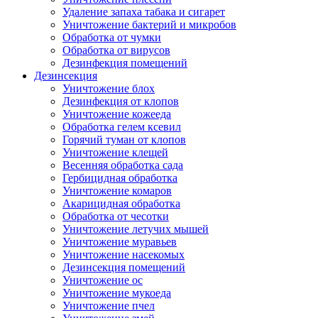
Удаление запаха табака и сигарет
Уничтожение бактерий и микробов
Обработка от чумки
Обработка от вирусов
Дезинфекция помещений
Дезинсекция
Уничтожение блох
Дезинфекция от клопов
Уничтожение кожееда
Обработка гелем ксевил
Горячий туман от клопов
Уничтожение клещей
Весенняя обработка сада
Гербицидная обработка
Уничтожение комаров
Акарицидная обработка
Обработка от чесотки
Уничтожение летучих мышей
Уничтожение муравьев
Уничтожение насекомых
Дезинсекция помещений
Уничтожение ос
Уничтожение мукоеда
Уничтожение пчел