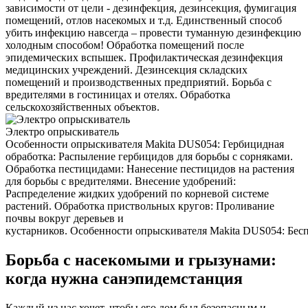
зависимости от цели - дезинфекция, дезинсекция, фумигация
помещений, отлов насекомых и т.д. Единственный способ
убить инфекцию навсегда – провести туманную дезинфекцию
холодным способом! Обработка помещений после
эпидемических вспышек. Профилактическая дезинфекция
медицинских учреждений. Дезинсекция складских
помещений и производственных предприятий. Борьба с
вредителями в гостиницах и отелях. Обработка
сельскохозяйственных объектов.
Электро опрыскиватель
Особенности опрыскивателя Makita DUS054: Гербицидная
обработка: Распыление гербицидов для борьбы с сорняками.
Обработка пестицидами: Нанесение пестицидов на растения
для борьбы с вредителями. Внесение удобрений:
Распределение жидких удобрений по корневой системе
растений. Обработка приствольных кругов: Проливание
почвы вокруг деревьев и
кустарников. Особенности опрыскивателя Makita DUS054: Беспр
Борьба с насекомыми и грызунами:
когда нужна санэпидемстанция
Каждый из нас хочет, чтобы его дом был безопасным и