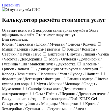
Позвонить
Калькулятор расчёта стоимости услуг
Ответьте всего на 5 вопросов санитарная служба в Эжве
официальный сайт. Это займет пару минут
Вид вредителя:
Клопы / Тараканы / Блохи / Муравьи / Сеноед / Кожеед
Мыши палёвки / Крысы/ Грызуны
Клещи / Комары /
Сверчки / Пауки / Гнус
Бактерии / Вирусы / Лишай / Чумка
/ Чесотка / Дезодорация
Моль / Огневки / Долгоносик /
Гусеница / Тля / Майский жук / Двухвостка
Плесень /
Грибок / Запахи
Дезинфекция от вирусов и бактерий
Короед / Точильщик / Часовщик / Усач / Лубоед / Шашель
Фумигация / Дегазация / Фогация
Санация кулера / Чистка
кулера для воды
Мухи / Мошки / Мошкара / Оводы /
Мухоловки
Санобработка авто / Дезинфекция
автотранспорта
Осы / Пчёлы / Шершни / Древесная пчела /
Выкуривание гнёзд
Пест-контроль / ГелЬ XILIX Gel
Сахарная чешуйница / Мокрицы / Уховертки
Кроты /
Землеройки / Суслики
Летучие мыши / Змеи /