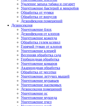
Удаление запаха табака и сигарет
Уничтожение бактерий и микробов
Обработка от чумки
Обработка от вирусов
Дезинфекция помещений
Дезинсекция
Уничтожение блох
Дезинфекция от клопов
Уничтожение кожееда
Обработка гелем ксевил
Горячий туман от клопов
Уничтожение клещей
Весенняя обработка сада
Гербицидная обработка
Уничтожение комаров
Акарицидная обработка
Обработка от чесотки
Уничтожение летучих мышей
Уничтожение муравьев
Уничтожение насекомых
Дезинсекция помещений
Уничтожение ос
Уничтожение мукоеда
Уничтожение пчел