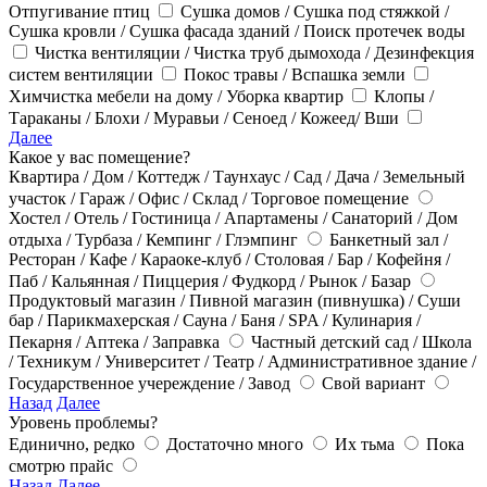
Отпугивание птиц
Сушка домов / Сушка под стяжкой /
Сушка кровли / Сушка фасада зданий / Поиск протечек воды
Чистка вентиляции / Чистка труб дымохода / Дезинфекция
систем вентиляции
Покос травы / Вспашка земли
Химчистка мебели на дому / Уборка квартир
Клопы /
Тараканы / Блохи / Муравьи / Сеноед / Кожеед/ Вши
Далее
Какое у вас помещение?
Квартира / Дом / Коттедж / Таунхаус / Сад / Дача / Земельный
участок / Гараж / Офис / Склад / Торговое помещение
Хостел / Отель / Гостиница / Апартамены / Санаторий / Дом
отдыха / Турбаза / Кемпинг / Глэмпинг
Банкетный зал /
Ресторан / Кафе / Караоке-клуб / Столовая / Бар / Кофейня /
Паб / Кальянная / Пиццерия / Фудкорд / Рынок / Базар
Продуктовый магазин / Пивной магазин (пивнушка) / Суши
бар / Парикмахерская / Сауна / Баня / SPA / Кулинария /
Пекарня / Аптека / Заправка
Частный детский сад / Школа
/ Техникум / Университет / Театр / Административное здание /
Государственное учереждение / Завод
Свой вариант
Назад
Далее
Уровень проблемы?
Единично, редко
Достаточно много
Их тьма
Пока
смотрю прайс
Назад
Далее