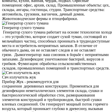
комнаты, кухни, ванная, чердак, подвал. Офисные
помещения: офис, архив, склад. Промышленные объекты: цех,
склады, ангары, гостинцы, студии. Транспортные средства:
автомобиль, грузовик, вагончик, дачный домик.
Животноводческие фермы и птицефабрики.
Генератор сухого тумана
Генератор сухого тумана работает на основе технологии холод
– это устройство, которое создает сухой туман, состоящий из
мельчайших частиц, способных проникать в труднодоступные
места и истребитель неприятных запахов. В отличие от
обычного дыма, он не оставляет следов и не оставляет
грязи. Дымогенератор: ваш союзник в борьбе с неприятными
запахами. Дезинфекция: уничтожение бактерий, вирусов и
грибков. Фумигация: обработка сельскохозяйственных
складов, промышленных помещений и транспортных средств.
Свч излучатель жук
Прибор Жук - рекомендуется для
сохранения деревянных конструкции. Применяться для
дезинфекции неметаллических элементов склада, сушки и
бактериологической обработки стен, размораживания
элементов конструкций и трубопроводов, быстрой сушки
клеевых соединений. Он генерирует мощный поток горячего
воздуха, который проникает глубоко в древесину, вызывая