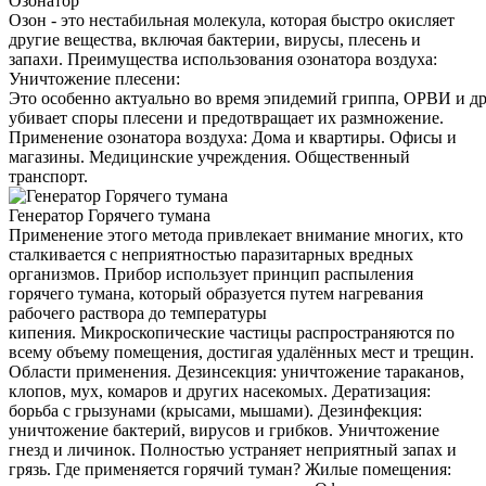
Озонатор
Озон - это нестабильная молекула, которая быстро окисляет
другие вещества, включая бактерии, вирусы, плесень и
запахи. Преимущества использования озонатора воздуха:
Уничтожение плесени:
Это особенно актуально во время эпидемий гриппа, ОРВИ и д
убивает споры плесени и предотвращает их размножение.
Применение озонатора воздуха: Дома и квартиры. Офисы и
магазины. Медицинские учреждения. Общественный
транспорт.
Генератор Горячего тумана
Применение этого метода привлекает внимание многих, кто
сталкивается с неприятностью паразитарных вредных
организмов. Прибор использует принцип распыления
горячего тумана, который образуется путем нагревания
рабочего раствора до температуры
кипения. Микроскопические частицы распространяются по
всему объему помещения, достигая удалённых мест и трещин.
Области применения. Дезинсекция: уничтожение тараканов,
клопов, мух, комаров и других насекомых. Дератизация:
борьба с грызунами (крысами, мышами). Дезинфекция:
уничтожение бактерий, вирусов и грибков. Уничтожение
гнезд и личинок. Полностью устраняет неприятный запах и
грязь. Где применяется горячий туман? Жилые помещения: