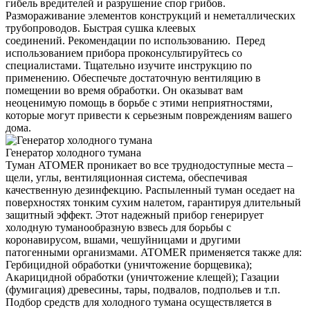
гибель вредителей и разрушение спор грибов.
Размораживание элементов конструкций и неметаллических
трубопроводов. Быстрая сушка клеевых
соединений. Рекомендации по использованию. Перед
использованием прибора проконсультируйтесь со
специалистами. Тщательно изучите инструкцию по
применению. Обеспечьте достаточную вентиляцию в
помещении во время обработки. Он оказыват вам
неоценимую помощь в борьбе с этими неприятностями,
которые могут привести к серьезным повреждениям вашего
дома.
Генератор холодного тумана
Туман ATOMER проникает во все труднодоступные места –
щели, углы, вентиляционная система, обеспечивая
качественную дезинфекцию. Распыленный туман оседает на
поверхностях тонким сухим налетом, гарантируя длительный
защитный эффект. Этот надежный прибор генерирует
холодную туманообразную взвесь для борьбы с
коронавирусом, вшами, чешуйницами и другими
патогенными организмами. ATOMER применяется также для:
Гербицидной обработки (уничтожение борщевика);
Акарицидной обработки (уничтожение клещей); Газации
(фумигация) древесины, тары, подвалов, подпольев и т.п.
Подбор средств для холодного тумана осуществляется в