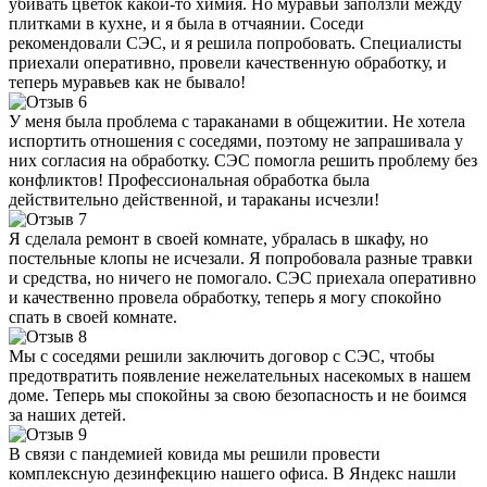
убивать цветок какой-то химия. Но муравьи заползли между
плитками в кухне, и я была в отчаянии. Соседи
рекомендовали СЭС, и я решила попробовать. Специалисты
приехали оперативно, провели качественную обработку, и
теперь муравьев как не бывало!
У меня была проблема с тараканами в общежитии. Не хотела
испортить отношения с соседями, поэтому не запрашивала у
них согласия на обработку. СЭС помогла решить проблему без
конфликтов! Профессиональная обработка была
действительно действенной, и тараканы исчезли!
Я сделала ремонт в своей комнате, убралась в шкафу, но
постельные клопы не исчезали. Я попробовала разные травки
и средства, но ничего не помогало. СЭС приехала оперативно
и качественно провела обработку, теперь я могу спокойно
спать в своей комнате.
Мы с соседями решили заключить договор с СЭС, чтобы
предотвратить появление нежелательных насекомых в нашем
доме. Теперь мы спокойны за свою безопасность и не боимся
за наших детей.
В связи с пандемией ковида мы решили провести
комплексную дезинфекцию нашего офиса. В Яндекс нашли