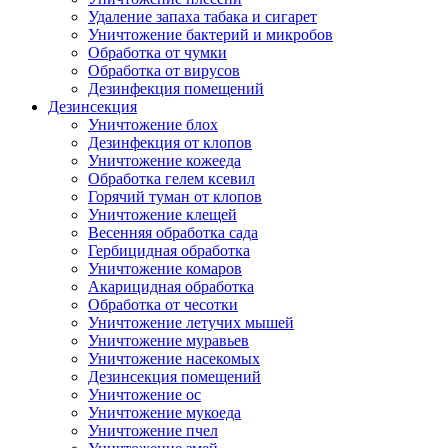
Удаление запаха табака и сигарет
Уничтожение бактерий и микробов
Обработка от чумки
Обработка от вирусов
Дезинфекция помещений
Дезинсекция
Уничтожение блох
Дезинфекция от клопов
Уничтожение кожееда
Обработка гелем ксевил
Горячий туман от клопов
Уничтожение клещей
Весенняя обработка сада
Гербицидная обработка
Уничтожение комаров
Акарицидная обработка
Обработка от чесотки
Уничтожение летучих мышей
Уничтожение муравьев
Уничтожение насекомых
Дезинсекция помещений
Уничтожение ос
Уничтожение мукоеда
Уничтожение пчел