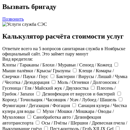
Вызвать бригаду
Позвонить
Калькулятор расчёта стоимости услуг
Ответьте всего на 5 вопросов санитарная служба в Ноябрьске
официальный сайт. Это займет пару минут
Вид вредителя:
Клопы / Тараканы / Блохи / Муравьи / Сеноед / Кожеед
Мыши палёвки / Крысы/ Грызуны
Клещи / Комары /
Сверчки / Пауки / Гнус
Бактерии / Вирусы / Лишай / Чумка
/ Чесотка / Дезодорация
Моль / Огневки / Долгоносик /
Гусеница / Тля / Майский жук / Двухвостка
Плесень /
Грибок / Запахи
Дезинфекция от вирусов и бактерий
Короед / Точильщик / Часовщик / Усач / Лубоед / Шашель
Фумигация / Дегазация / Фогация
Санация кулера / Чистка
кулера для воды
Мухи / Мошки / Мошкара / Оводы /
Мухоловки
Санобработка авто / Дезинфекция
автотранспорта
Осы / Пчёлы / Шершни / Древесная пчела /
Выкуривание гнёзд
Пест-контроль / ГелЬ XILIX Gel