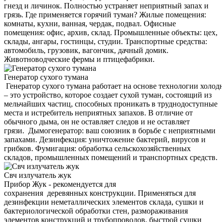
гнезд и личинок. Полностью устраняет неприятный запах и
грязь. Где применяется горячий туман? Жилые помещения:
комнаты, кухни, ванная, чердак, подвал. Офисные
помещения: офис, архив, склад. Промышленные объекты: цех,
склады, ангары, гостинцы, студии. Транспортные средства:
автомобиль, грузовик, вагончик, дачный домик.
Животноводческие фермы и птицефабрики.
Генератор сухого тумана
Генератор сухого тумана работает на основе технологии холод
– это устройство, которое создает сухой туман, состоящий из
мельчайших частиц, способных проникать в труднодоступные
места и истребитель неприятных запахов. В отличие от
обычного дыма, он не оставляет следов и не оставляет
грязи. Дымогенератор: ваш союзник в борьбе с неприятными
запахами. Дезинфекция: уничтожение бактерий, вирусов и
грибков. Фумигация: обработка сельскохозяйственных
складов, промышленных помещений и транспортных средств.
Свч излучатель жук
Прибор Жук - рекомендуется для
сохранения деревянных конструкции. Применяться для
дезинфекции неметаллических элементов склада, сушки и
бактериологической обработки стен, размораживания
элементов конструкций и трубопроводов, быстрой сушки