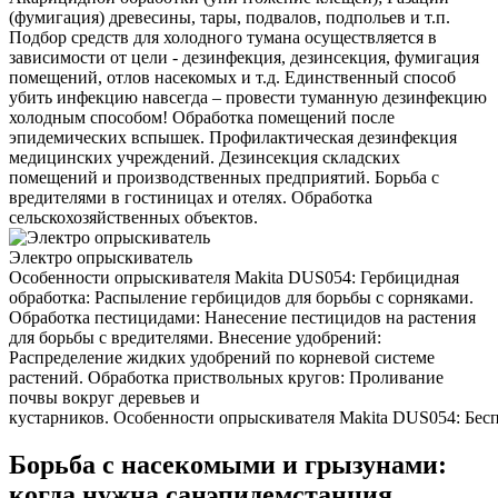
(фумигация) древесины, тары, подвалов, подпольев и т.п.
Подбор средств для холодного тумана осуществляется в
зависимости от цели - дезинфекция, дезинсекция, фумигация
помещений, отлов насекомых и т.д. Единственный способ
убить инфекцию навсегда – провести туманную дезинфекцию
холодным способом! Обработка помещений после
эпидемических вспышек. Профилактическая дезинфекция
медицинских учреждений. Дезинсекция складских
помещений и производственных предприятий. Борьба с
вредителями в гостиницах и отелях. Обработка
сельскохозяйственных объектов.
Электро опрыскиватель
Особенности опрыскивателя Makita DUS054: Гербицидная
обработка: Распыление гербицидов для борьбы с сорняками.
Обработка пестицидами: Нанесение пестицидов на растения
для борьбы с вредителями. Внесение удобрений:
Распределение жидких удобрений по корневой системе
растений. Обработка приствольных кругов: Проливание
почвы вокруг деревьев и
кустарников. Особенности опрыскивателя Makita DUS054: Беспр
Борьба с насекомыми и грызунами:
когда нужна санэпидемстанция