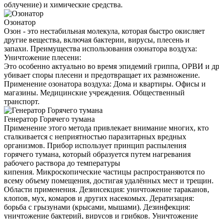
облучение) и химические средства.
Озонатор
Озон - это нестабильная молекула, которая быстро окисляет
другие вещества, включая бактерии, вирусы, плесень и
запахи. Преимущества использования озонатора воздуха:
Уничтожение плесени:
Это особенно актуально во время эпидемий гриппа, ОРВИ и д
убивает споры плесени и предотвращает их размножение.
Применение озонатора воздуха: Дома и квартиры. Офисы и
магазины. Медицинские учреждения. Общественный
транспорт.
Генератор Горячего тумана
Применение этого метода привлекает внимание многих, кто
сталкивается с неприятностью паразитарных вредных
организмов. Прибор использует принцип распыления
горячего тумана, который образуется путем нагревания
рабочего раствора до температуры
кипения. Микроскопические частицы распространяются по
всему объему помещения, достигая удалённых мест и трещин.
Области применения. Дезинсекция: уничтожение тараканов,
клопов, мух, комаров и других насекомых. Дератизация:
борьба с грызунами (крысами, мышами). Дезинфекция:
уничтожение бактерий, вирусов и грибков. Уничтожение