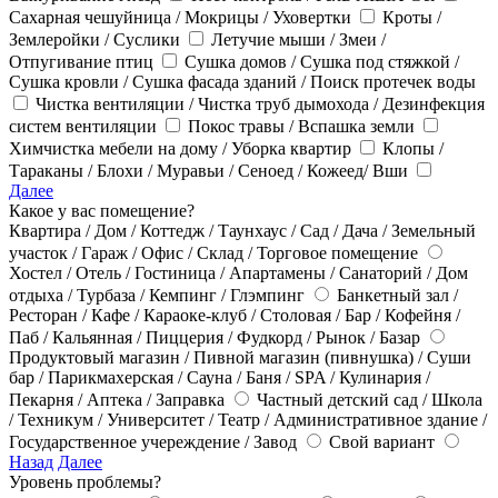
Сахарная чешуйница / Мокрицы / Уховертки
Кроты /
Землеройки / Суслики
Летучие мыши / Змеи /
Отпугивание птиц
Сушка домов / Сушка под стяжкой /
Сушка кровли / Сушка фасада зданий / Поиск протечек воды
Чистка вентиляции / Чистка труб дымохода / Дезинфекция
систем вентиляции
Покос травы / Вспашка земли
Химчистка мебели на дому / Уборка квартир
Клопы /
Тараканы / Блохи / Муравьи / Сеноед / Кожеед/ Вши
Далее
Какое у вас помещение?
Квартира / Дом / Коттедж / Таунхаус / Сад / Дача / Земельный
участок / Гараж / Офис / Склад / Торговое помещение
Хостел / Отель / Гостиница / Апартамены / Санаторий / Дом
отдыха / Турбаза / Кемпинг / Глэмпинг
Банкетный зал /
Ресторан / Кафе / Караоке-клуб / Столовая / Бар / Кофейня /
Паб / Кальянная / Пиццерия / Фудкорд / Рынок / Базар
Продуктовый магазин / Пивной магазин (пивнушка) / Суши
бар / Парикмахерская / Сауна / Баня / SPA / Кулинария /
Пекарня / Аптека / Заправка
Частный детский сад / Школа
/ Техникум / Университет / Театр / Административное здание /
Государственное учереждение / Завод
Свой вариант
Назад
Далее
Уровень проблемы?