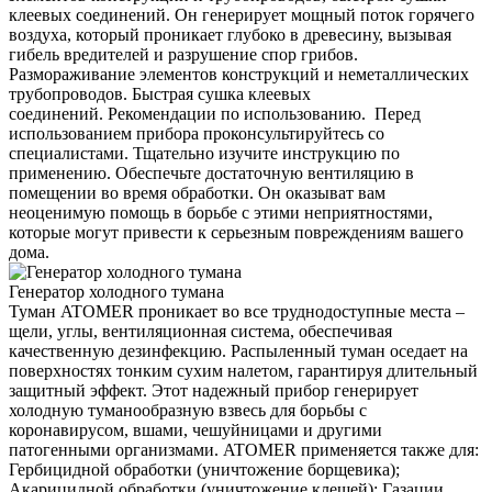
клеевых соединений. Он генерирует мощный поток горячего
воздуха, который проникает глубоко в древесину, вызывая
гибель вредителей и разрушение спор грибов.
Размораживание элементов конструкций и неметаллических
трубопроводов. Быстрая сушка клеевых
соединений. Рекомендации по использованию. Перед
использованием прибора проконсультируйтесь со
специалистами. Тщательно изучите инструкцию по
применению. Обеспечьте достаточную вентиляцию в
помещении во время обработки. Он оказыват вам
неоценимую помощь в борьбе с этими неприятностями,
которые могут привести к серьезным повреждениям вашего
дома.
Генератор холодного тумана
Туман ATOMER проникает во все труднодоступные места –
щели, углы, вентиляционная система, обеспечивая
качественную дезинфекцию. Распыленный туман оседает на
поверхностях тонким сухим налетом, гарантируя длительный
защитный эффект. Этот надежный прибор генерирует
холодную туманообразную взвесь для борьбы с
коронавирусом, вшами, чешуйницами и другими
патогенными организмами. ATOMER применяется также для:
Гербицидной обработки (уничтожение борщевика);
Акарицидной обработки (уничтожение клещей); Газации