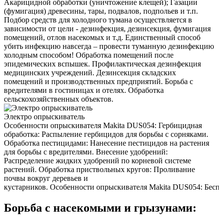
Акарицидной обработки (уничтожение клещей); Газации
(фумигация) древесины, тары, подвалов, подпольев и т.п.
Подбор средств для холодного тумана осуществляется в
зависимости от цели - дезинфекция, дезинсекция, фумигация
помещений, отлов насекомых и т.д. Единственный способ
убить инфекцию навсегда – провести туманную дезинфекцию
холодным способом! Обработка помещений после
эпидемических вспышек. Профилактическая дезинфекция
медицинских учреждений. Дезинсекция складских
помещений и производственных предприятий. Борьба с
вредителями в гостиницах и отелях. Обработка
сельскохозяйственных объектов.
Электро опрыскиватель
Особенности опрыскивателя Makita DUS054: Гербицидная
обработка: Распыление гербицидов для борьбы с сорняками.
Обработка пестицидами: Нанесение пестицидов на растения
для борьбы с вредителями. Внесение удобрений:
Распределение жидких удобрений по корневой системе
растений. Обработка приствольных кругов: Проливание
почвы вокруг деревьев и
кустарников. Особенности опрыскивателя Makita DUS054: Беспр
Борьба с насекомыми и грызунами: