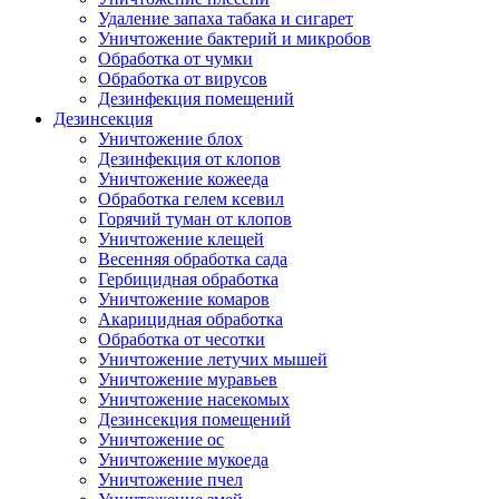
Удаление запаха табака и сигарет
Уничтожение бактерий и микробов
Обработка от чумки
Обработка от вирусов
Дезинфекция помещений
Дезинсекция
Уничтожение блох
Дезинфекция от клопов
Уничтожение кожееда
Обработка гелем ксевил
Горячий туман от клопов
Уничтожение клещей
Весенняя обработка сада
Гербицидная обработка
Уничтожение комаров
Акарицидная обработка
Обработка от чесотки
Уничтожение летучих мышей
Уничтожение муравьев
Уничтожение насекомых
Дезинсекция помещений
Уничтожение ос
Уничтожение мукоеда
Уничтожение пчел