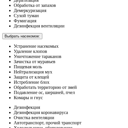
Дератизация
Обработка от запахов
Демеркуризация
Сухой туман
Фумигация
Дезинфекция вентиляции
Выбрать насекомое:
Устранение насекомых
Удаление клопов
Уничтожение тараканов
Зачистка от муравьев
Пищевая моль
Нейтрализация мух
Защита от клещей
Истребление блох
Обработать территорию от змей
Подавление ос, шершней, пчел
Комары и гнус
Дезинфекция
Дезинфекция коронавируса
Очистка вентеляции
Автотранспорт, прочий транспорт
Холодильники, оборудование