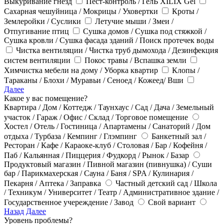
Выкуривание гнёзд
Пест-контроль / ГелЬ XILIX Gel
Сахарная чешуйница / Мокрицы / Уховертки
Кроты /
Землеройки / Суслики
Летучие мыши / Змеи /
Отпугивание птиц
Сушка домов / Сушка под стяжкой /
Сушка кровли / Сушка фасада зданий / Поиск протечек воды
Чистка вентиляции / Чистка труб дымохода / Дезинфекция
систем вентиляции
Покос травы / Вспашка земли
Химчистка мебели на дому / Уборка квартир
Клопы /
Тараканы / Блохи / Муравьи / Сеноед / Кожеед/ Вши
Далее
Какое у вас помещение?
Квартира / Дом / Коттедж / Таунхаус / Сад / Дача / Земельный
участок / Гараж / Офис / Склад / Торговое помещение
Хостел / Отель / Гостиница / Апартамены / Санаторий / Дом
отдыха / Турбаза / Кемпинг / Глэмпинг
Банкетный зал /
Ресторан / Кафе / Караоке-клуб / Столовая / Бар / Кофейня /
Паб / Кальянная / Пиццерия / Фудкорд / Рынок / Базар
Продуктовый магазин / Пивной магазин (пивнушка) / Суши
бар / Парикмахерская / Сауна / Баня / SPA / Кулинария /
Пекарня / Аптека / Заправка
Частный детский сад / Школа
/ Техникум / Университет / Театр / Административное здание /
Государственное учереждение / Завод
Свой вариант
Назад
Далее
Уровень проблемы?