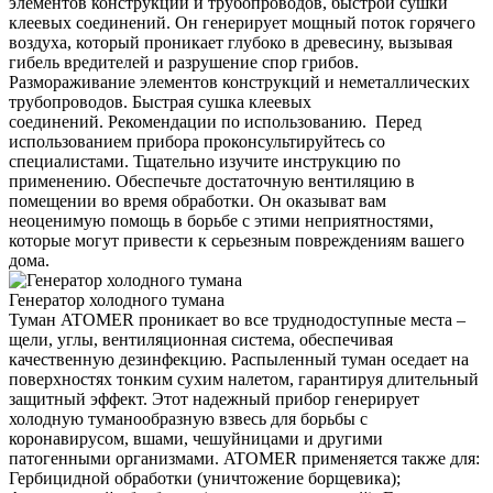
элементов конструкций и трубопроводов, быстрой сушки
клеевых соединений. Он генерирует мощный поток горячего
воздуха, который проникает глубоко в древесину, вызывая
гибель вредителей и разрушение спор грибов.
Размораживание элементов конструкций и неметаллических
трубопроводов. Быстрая сушка клеевых
соединений. Рекомендации по использованию. Перед
использованием прибора проконсультируйтесь со
специалистами. Тщательно изучите инструкцию по
применению. Обеспечьте достаточную вентиляцию в
помещении во время обработки. Он оказыват вам
неоценимую помощь в борьбе с этими неприятностями,
которые могут привести к серьезным повреждениям вашего
дома.
Генератор холодного тумана
Туман ATOMER проникает во все труднодоступные места –
щели, углы, вентиляционная система, обеспечивая
качественную дезинфекцию. Распыленный туман оседает на
поверхностях тонким сухим налетом, гарантируя длительный
защитный эффект. Этот надежный прибор генерирует
холодную туманообразную взвесь для борьбы с
коронавирусом, вшами, чешуйницами и другими
патогенными организмами. ATOMER применяется также для:
Гербицидной обработки (уничтожение борщевика);