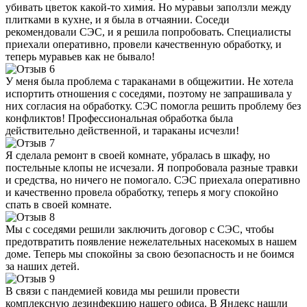
убивать цветок какой-то химия. Но муравьи заползли между
плитками в кухне, и я была в отчаянии. Соседи
рекомендовали СЭС, и я решила попробовать. Специалисты
приехали оперативно, провели качественную обработку, и
теперь муравьев как не бывало!
У меня была проблема с тараканами в общежитии. Не хотела
испортить отношения с соседями, поэтому не запрашивала у
них согласия на обработку. СЭС помогла решить проблему без
конфликтов! Профессиональная обработка была
действительно действенной, и тараканы исчезли!
Я сделала ремонт в своей комнате, убралась в шкафу, но
постельные клопы не исчезали. Я попробовала разные травки
и средства, но ничего не помогало. СЭС приехала оперативно
и качественно провела обработку, теперь я могу спокойно
спать в своей комнате.
Мы с соседями решили заключить договор с СЭС, чтобы
предотвратить появление нежелательных насекомых в нашем
доме. Теперь мы спокойны за свою безопасность и не боимся
за наших детей.
В связи с пандемией ковида мы решили провести
комплексную дезинфекцию нашего офиса. В Яндекс нашли