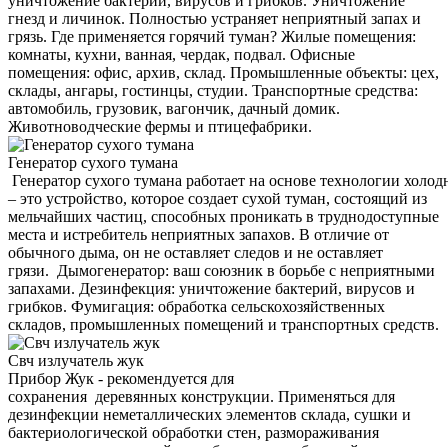
уничтожение бактерий, вирусов и грибков. Уничтожение
гнезд и личинок. Полностью устраняет неприятный запах и
грязь. Где применяется горячий туман? Жилые помещения:
комнаты, кухни, ванная, чердак, подвал. Офисные
помещения: офис, архив, склад. Промышленные объекты: цех,
склады, ангары, гостинцы, студии. Транспортные средства:
автомобиль, грузовик, вагончик, дачный домик.
Животноводческие фермы и птицефабрики.
Генератор сухого тумана
Генератор сухого тумана работает на основе технологии холод
– это устройство, которое создает сухой туман, состоящий из
мельчайших частиц, способных проникать в труднодоступные
места и истребитель неприятных запахов. В отличие от
обычного дыма, он не оставляет следов и не оставляет
грязи. Дымогенератор: ваш союзник в борьбе с неприятными
запахами. Дезинфекция: уничтожение бактерий, вирусов и
грибков. Фумигация: обработка сельскохозяйственных
складов, промышленных помещений и транспортных средств.
Свч излучатель жук
Прибор Жук - рекомендуется для
сохранения деревянных конструкции. Применяться для
дезинфекции неметаллических элементов склада, сушки и
бактериологической обработки стен, размораживания