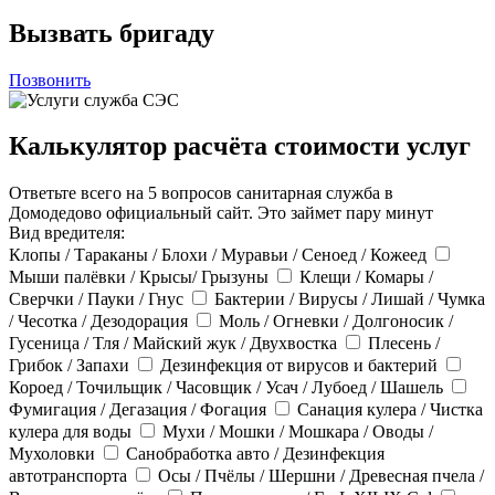
Вызвать бригаду
Позвонить
Калькулятор расчёта стоимости услуг
Ответьте всего на 5 вопросов санитарная служба в
Домодедово официальный сайт. Это займет пару минут
Вид вредителя:
Клопы / Тараканы / Блохи / Муравьи / Сеноед / Кожеед
Мыши палёвки / Крысы/ Грызуны
Клещи / Комары /
Сверчки / Пауки / Гнус
Бактерии / Вирусы / Лишай / Чумка
/ Чесотка / Дезодорация
Моль / Огневки / Долгоносик /
Гусеница / Тля / Майский жук / Двухвостка
Плесень /
Грибок / Запахи
Дезинфекция от вирусов и бактерий
Короед / Точильщик / Часовщик / Усач / Лубоед / Шашель
Фумигация / Дегазация / Фогация
Санация кулера / Чистка
кулера для воды
Мухи / Мошки / Мошкара / Оводы /
Мухоловки
Санобработка авто / Дезинфекция
автотранспорта
Осы / Пчёлы / Шершни / Древесная пчела /