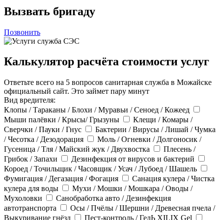
Вызвать бригаду
Позвонить
Калькулятор расчёта стоимости услуг
Ответьте всего на 5 вопросов санитарная служба в Можайске
официальный сайт. Это займет пару минут
Вид вредителя:
Клопы / Тараканы / Блохи / Муравьи / Сеноед / Кожеед
Мыши палёвки / Крысы/ Грызуны
Клещи / Комары /
Сверчки / Пауки / Гнус
Бактерии / Вирусы / Лишай / Чумка
/ Чесотка / Дезодорация
Моль / Огневки / Долгоносик /
Гусеница / Тля / Майский жук / Двухвостка
Плесень /
Грибок / Запахи
Дезинфекция от вирусов и бактерий
Короед / Точильщик / Часовщик / Усач / Лубоед / Шашель
Фумигация / Дегазация / Фогация
Санация кулера / Чистка
кулера для воды
Мухи / Мошки / Мошкара / Оводы /
Мухоловки
Санобработка авто / Дезинфекция
автотранспорта
Осы / Пчёлы / Шершни / Древесная пчела /
Выкуривание гнёзд
Пест-контроль / ГелЬ XILIX Gel