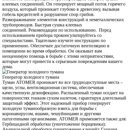
клеевых соединений. Он генерирует мощный поток горячего
воздуха, который проникает глубоко в древесину, вызывая
гибель вредителей и разрушение спор грибов.
Размораживание элементов конструкций и неметаллических
трубопроводов. Быстрая сушка клеевых
соединений. Рекомендации по использованию. Перед
использованием прибора проконсультируйтесь со
специалистами. Тщательно изучите инструкцию по
применению. Обеспечьте достаточную вентиляцию в
помещении во время обработки. Он оказыват вам
неоценимую помощь в борьбе с этими неприятностями,
которые могут привести к серьезным повреждениям вашего
дома.
Генератор холодного тумана
Туман ATOMER проникает во все труднодоступные места –
щели, углы, вентиляционная система, обеспечивая
качественную дезинфекцию. Распыленный туман оседает на
поверхностях тонким сухим налетом, гарантируя длительный
защитный эффект. Этот надежный прибор генерирует
холодную туманообразную взвесь для борьбы с
коронавирусом, вшами, чешуйницами и другими
патогенными организмами. ATOMER применяется также для:
Гербицидной обработки (уничтожение борщевика);
Акарицидной обработки (уничтожение клещей); Газации