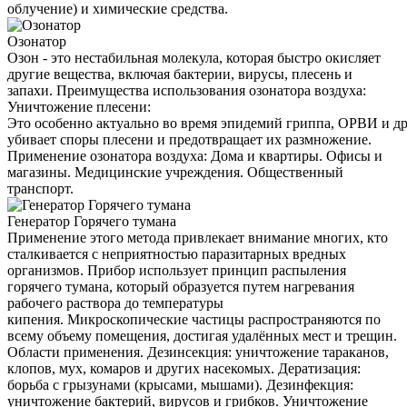
облучение) и химические средства.
Озонатор
Озон - это нестабильная молекула, которая быстро окисляет
другие вещества, включая бактерии, вирусы, плесень и
запахи. Преимущества использования озонатора воздуха:
Уничтожение плесени:
Это особенно актуально во время эпидемий гриппа, ОРВИ и д
убивает споры плесени и предотвращает их размножение.
Применение озонатора воздуха: Дома и квартиры. Офисы и
магазины. Медицинские учреждения. Общественный
транспорт.
Генератор Горячего тумана
Применение этого метода привлекает внимание многих, кто
сталкивается с неприятностью паразитарных вредных
организмов. Прибор использует принцип распыления
горячего тумана, который образуется путем нагревания
рабочего раствора до температуры
кипения. Микроскопические частицы распространяются по
всему объему помещения, достигая удалённых мест и трещин.
Области применения. Дезинсекция: уничтожение тараканов,
клопов, мух, комаров и других насекомых. Дератизация:
борьба с грызунами (крысами, мышами). Дезинфекция:
уничтожение бактерий, вирусов и грибков. Уничтожение