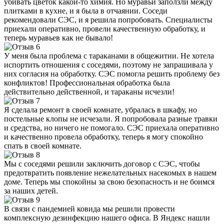
убивать цветок какой-то химия. Но муравьи заползли между
плитками в кухне, и я была в отчаянии. Соседи
рекомендовали СЭС, и я решила попробовать. Специалисты
приехали оперативно, провели качественную обработку, и
теперь муравьев как не бывало!
У меня была проблема с тараканами в общежитии. Не хотела
испортить отношения с соседями, поэтому не запрашивала у
них согласия на обработку. СЭС помогла решить проблему без
конфликтов! Профессиональная обработка была
действительно действенной, и тараканы исчезли!
Я сделала ремонт в своей комнате, убралась в шкафу, но
постельные клопы не исчезали. Я попробовала разные травки
и средства, но ничего не помогало. СЭС приехала оперативно
и качественно провела обработку, теперь я могу спокойно
спать в своей комнате.
Мы с соседями решили заключить договор с СЭС, чтобы
предотвратить появление нежелательных насекомых в нашем
доме. Теперь мы спокойны за свою безопасность и не боимся
за наших детей.
В связи с пандемией ковида мы решили провести
комплексную дезинфекцию нашего офиса. В Яндекс нашли