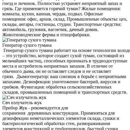
гнезд и личинок. Полностью устраняет неприятный запах и
грязь. Где применяется горячий туман? Жилые помещения:
комнаты, кухни, ванная, чердак, подвал. Офисные
помещения: офис, архив, склад. Промышленные объекты: цех,
склады, ангары, гостинцы, студии. Транспортные средства:
автомобиль, грузовик, вагончик, дачный домик.
Животноводческие фермы и птицефабрики.
Генератор сухого тумана
Генератор сухого тумана работает на основе технологии холод
– это устройство, которое создает сухой туман, состоящий из
мельчайших частиц, способных проникать в труднодоступные
места и истребитель неприятных запахов. В отличие от
обычного дыма, он не оставляет следов и не оставляет
грязи. Дымогенератор: ваш союзник в борьбе с неприятными
запахами. Дезинфекция: уничтожение бактерий, вирусов и
грибков. Фумигация: обработка сельскохозяйственных
складов, промышленных помещений и транспортных средств.
Свч излучатель жук
Прибор Жук - рекомендуется для
сохранения деревянных конструкции. Применяться для
дезинфекции неметаллических элементов склада, сушки и
бактериологической обработки стен, размораживания
элементов конструкций и трубопроводов, быстрой сушки