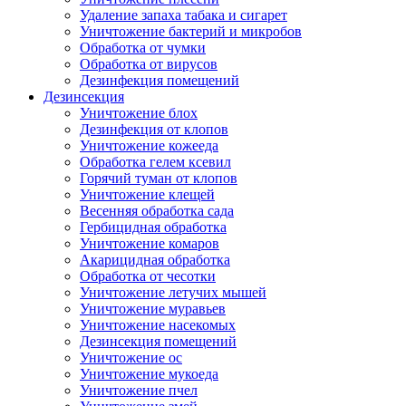
Удаление запаха табака и сигарет
Уничтожение бактерий и микробов
Обработка от чумки
Обработка от вирусов
Дезинфекция помещений
Дезинсекция
Уничтожение блох
Дезинфекция от клопов
Уничтожение кожееда
Обработка гелем ксевил
Горячий туман от клопов
Уничтожение клещей
Весенняя обработка сада
Гербицидная обработка
Уничтожение комаров
Акарицидная обработка
Обработка от чесотки
Уничтожение летучих мышей
Уничтожение муравьев
Уничтожение насекомых
Дезинсекция помещений
Уничтожение ос
Уничтожение мукоеда
Уничтожение пчел