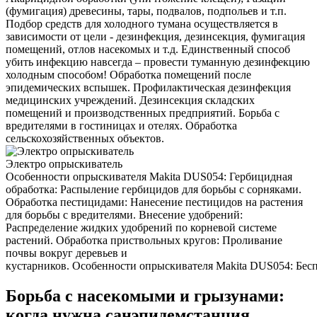
(фумигация) древесины, тары, подвалов, подпольев и т.п.
Подбор средств для холодного тумана осуществляется в
зависимости от цели - дезинфекция, дезинсекция, фумигация
помещений, отлов насекомых и т.д. Единственный способ
убить инфекцию навсегда – провести туманную дезинфекцию
холодным способом! Обработка помещений после
эпидемических вспышек. Профилактическая дезинфекция
медицинских учреждений. Дезинсекция складских
помещений и производственных предприятий. Борьба с
вредителями в гостиницах и отелях. Обработка
сельскохозяйственных объектов.
Электро опрыскиватель
Особенности опрыскивателя Makita DUS054: Гербицидная
обработка: Распыление гербицидов для борьбы с сорняками.
Обработка пестицидами: Нанесение пестицидов на растения
для борьбы с вредителями. Внесение удобрений:
Распределение жидких удобрений по корневой системе
растений. Обработка приствольных кругов: Проливание
почвы вокруг деревьев и
кустарников. Особенности опрыскивателя Makita DUS054: Беспр
Борьба с насекомыми и грызунами:
когда нужна санэпидемстанция