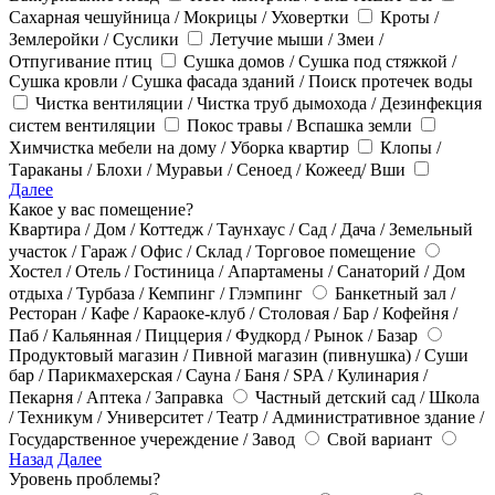
Сахарная чешуйница / Мокрицы / Уховертки
Кроты /
Землеройки / Суслики
Летучие мыши / Змеи /
Отпугивание птиц
Сушка домов / Сушка под стяжкой /
Сушка кровли / Сушка фасада зданий / Поиск протечек воды
Чистка вентиляции / Чистка труб дымохода / Дезинфекция
систем вентиляции
Покос травы / Вспашка земли
Химчистка мебели на дому / Уборка квартир
Клопы /
Тараканы / Блохи / Муравьи / Сеноед / Кожеед/ Вши
Далее
Какое у вас помещение?
Квартира / Дом / Коттедж / Таунхаус / Сад / Дача / Земельный
участок / Гараж / Офис / Склад / Торговое помещение
Хостел / Отель / Гостиница / Апартамены / Санаторий / Дом
отдыха / Турбаза / Кемпинг / Глэмпинг
Банкетный зал /
Ресторан / Кафе / Караоке-клуб / Столовая / Бар / Кофейня /
Паб / Кальянная / Пиццерия / Фудкорд / Рынок / Базар
Продуктовый магазин / Пивной магазин (пивнушка) / Суши
бар / Парикмахерская / Сауна / Баня / SPA / Кулинария /
Пекарня / Аптека / Заправка
Частный детский сад / Школа
/ Техникум / Университет / Театр / Административное здание /
Государственное учереждение / Завод
Свой вариант
Назад
Далее
Уровень проблемы?