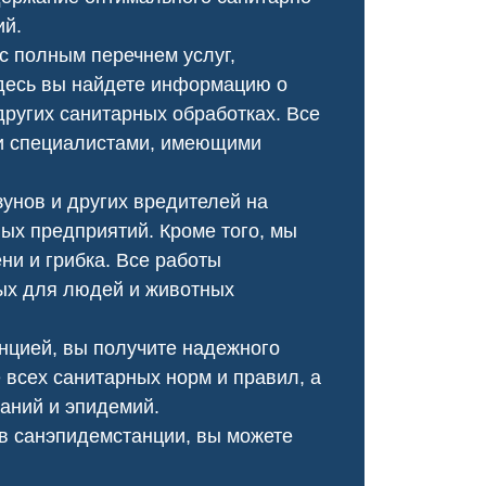
В санинспекции провели
в кухне, и я была в о
ий.
химическую обработку участка,
Соседи рекомендовали
с полным перечнем услуг,
ликвидировав сорняки и
решила попробов
обезопасив нашу территорию.
Специалисты при
десь вы найдете информацию о
оперативно, провели ка
других санитарных обработках. Все
обработку, и теперь му
и специалистами, имеющими
не бывало!
унов и других вредителей на
х предприятий. Кроме того, мы
и и грибка. Все работы
ых для людей и животных
нцией, вы получите надежного
 всех санитарных норм и правил, а
аний и эпидемий.
в санэпидемстанции, вы можете
Чумка у щенка
Чесотка салон кр