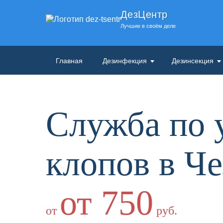
ДезЦентр
Лучшие в своём деле
Главная
Дезинфекция
Дезинсекция
Служба по
клопов в Че
от 750
от
руб.