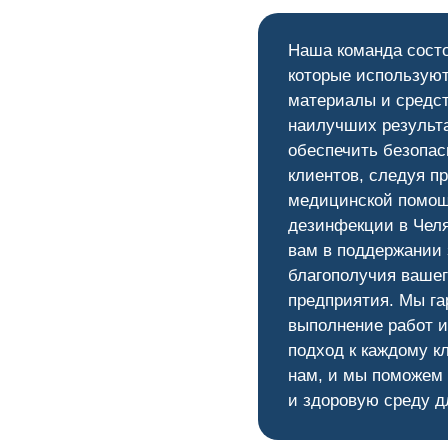
Наша команда сост
которые используют
материалы и средс
наилучших результ
обеспечить безопас
клиентов, следуя п
медицинской помощ
дезинфекции в Челя
вам в поддержании 
благополучия вашег
предприятия. Мы га
выполнение работ 
подход к каждому к
нам, и мы поможем
и здоровую среду д