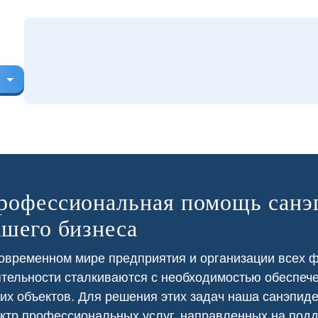
рофессиональная помощь санэ
ашего бизнеса
овременном мире предприятия и организации всех 
ресторане постоянно
В приусадебном участке у нас
тельности сталкиваются с необходимостью обеспеч
вались тараканы из
была проблема с борщевиком,
их объектов. Для решения этих задач наша санэпид
 нежилых помещений.
который портил внешний вид и
тка заключили с нами
представлял угрозу для здоровья.
ктр профессиональных услуг, направленных на под