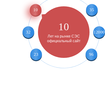
10
35
10
32
12000
Лет на рынке СЭС
официальный сайт
23
96