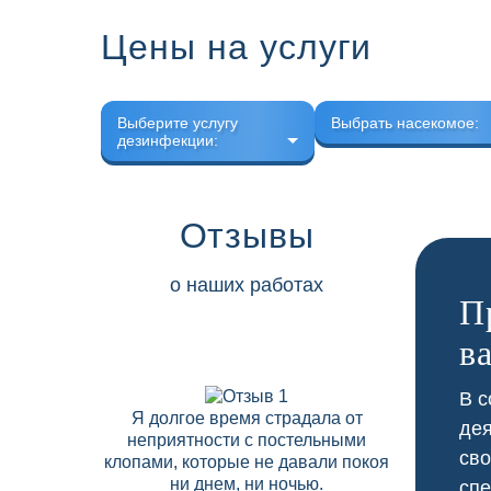
Цены на услуги
Выберите услугу
Выбрать насекомое:
дезинфекции:
Отзывы
о наших работах
П
в
В с
Я долгое время страдала от
В нашем 
дея
неприятности с постельными
скапли
сво
клопами, которые не давали покоя
соседних
ни днем, ни ночью.
Дезобрабо
спе