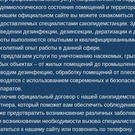
 регулярную обработку,
В санинспекции провели
демиологического состояния помещений и территор
лило нам избавиться от
химическую обработку участка,
нашем официальном сайте вы можете ознакомиться 
лей и поддерживать
ликвидировав сорняки и
 уровень санитарной
обезопасив нашу территорию.
доставляемых специалистами санэпидемстанции. З
езопасности.
ведении дезинфекции, дезинсекции, дератизации и 
боты выполняются опытными и квалифицированным
голетний опыт работы в данной сфере.
предлагаем услуги по уничтожению насекомых, грыз
ых объектах – от жилых помещений до промышленны
водим дезинфекцию, обработку помещений от плесен
водятся с использованием современных и безопасн
паратов.
лючив официальный договор с нашей санэпидемста
тнера, который поможет вам обеспечить соблюдение
же предотвратить возникновение различных заболев
 возникновении необходимости вызова специалисто
ь клопов
Сеноед в доме
атиться к нашему сайту или позвонить по телефону.