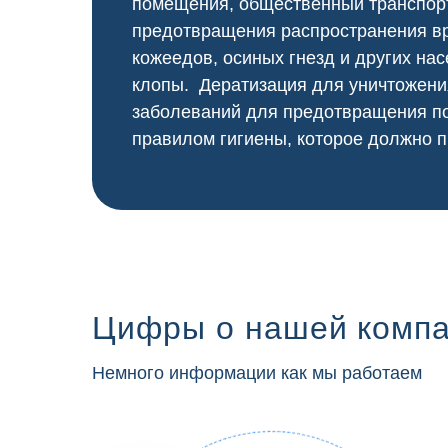
помещения, общественный
транспор
предотвращения распространения вр
кожеедов, осиных гнезд и других нас
клопы. Дератизация для уничтожени
заболеваний для предотвращения по
правилом гигиены, которое должно п
Цифры о нашей комп
Немного информации как мы работаем