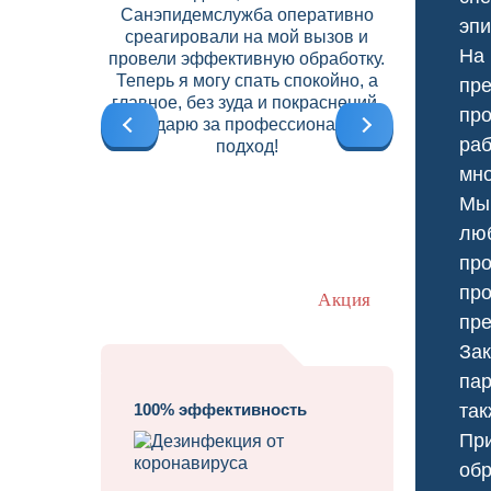
Санэпидемслужба оперативно
договор на
эпи
среагировали на мой вызов и
что позво
На 
провели эффективную обработку.
вредите
Теперь я могу спать спокойно, а
высокий
пре
главное, без зуда и покраснений.
б
про
Благодарю за профессиональный
ра
подход!
мно
Мы 
люб
про
про
Акция
пре
Зак
пар
100% эффективность
так
При
Травит
обр