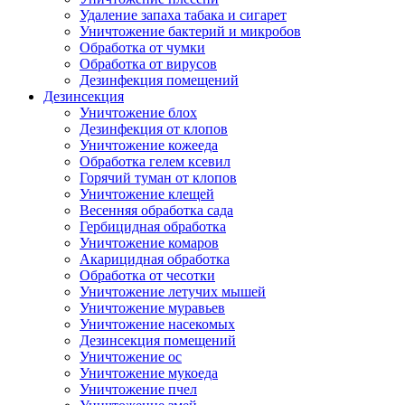
Удаление запаха табака и сигарет
Уничтожение бактерий и микробов
Обработка от чумки
Обработка от вирусов
Дезинфекция помещений
Дезинсекция
Уничтожение блох
Дезинфекция от клопов
Уничтожение кожееда
Обработка гелем ксевил
Горячий туман от клопов
Уничтожение клещей
Весенняя обработка сада
Гербицидная обработка
Уничтожение комаров
Акарицидная обработка
Обработка от чесотки
Уничтожение летучих мышей
Уничтожение муравьев
Уничтожение насекомых
Дезинсекция помещений
Уничтожение ос
Уничтожение мукоеда
Уничтожение пчел