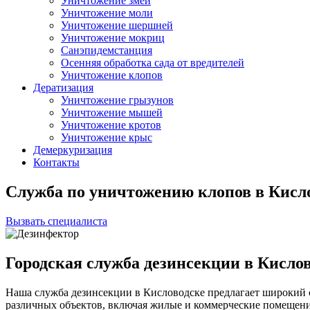
Уничтожение змей
Уничтожение моли
Уничтожение шершней
Уничтожение мокриц
Санэпидемстанция
Осенняя обработка сада от вредителей
Уничтожение клопов
Дератизация
Уничтожение грызунов
Уничтожение мышей
Уничтожение кротов
Уничтожение крыс
Демеркуризация
Контакты
Служба по уничтожению клопов в Кисло
Вызвать специалиста
Городская служба дезинсекции в Кисло
Наша служба дезинсекции в Кисловодске предлагает широкий 
различных объектов, включая жилые и коммерческие помещен