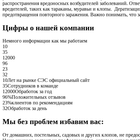
распространения вредоносных возбудителей заболеваний. Отве
вредителей, таких как тараканы, муравьи и клопы. Дератиза
предотвращения повторного заражения. Важно понимать, что з
Цифры о нашей компании
Немного информации как мы работаем
10
35
12000
96
23
32
10
Лет на рынке СЭС официальный сайт
35
Сотрудников в команде
12000
Обработок за год
96%
Положительных отзывов
23%
клиентов по рекомендациям
32
Обработок за день
Мы без проблем избавим вас:
От домашних, постельных, садовых и других клопов, не предо