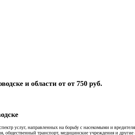
водске и области
от
от 750
руб.
водске
спектр услуг, направленных на борьбу с насекомыми и вредите
ия, общественный
транспорт
,
медицинские
учреждения и другие 