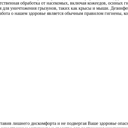
тственная обработка от насекомых, включая кожеедов, осиных г
ция для уничтожения грызунов, таких как крысы и мыши. Дезин
абота о нашем здоровье является обычным правилом гигиены, к
ставив лишнего дискомфорта и не подвергая Ваше здоровье опас