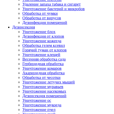
Удаление запаха табака и сигарет
Уничтожение бактерий и микробов
Обработка от чумки
Обработка от вирусов
Дезинфекция помещений
Дезинсекция
Уничтожение блох
Дезинфекция от клопов
Уничтожение кожееда
Обработка гелем ксевил
Горячий туман от клопов
Уничтожение клещей
Весенняя обработка сада
Гербицидная обработка
Уничтожение комаров
Акарицидная обработка
Обработка от чесотки
Уничтожение летучих мышей
Уничтожение муравьев
Уничтожение насекомых
Дезинсекция помещений
Уничтожение ос
Уничтожение мукоеда
Уничтожение пчел