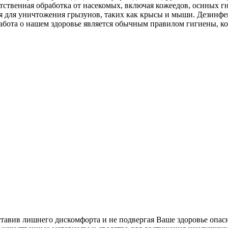
тственная обработка от насекомых, включая кожеедов, осиных г
ция для уничтожения грызунов, таких как крысы и мыши. Дезин
абота о нашем здоровье является обычным правилом гигиены, к
ставив лишнего дискомфорта и не подвергая Ваше здоровье опас