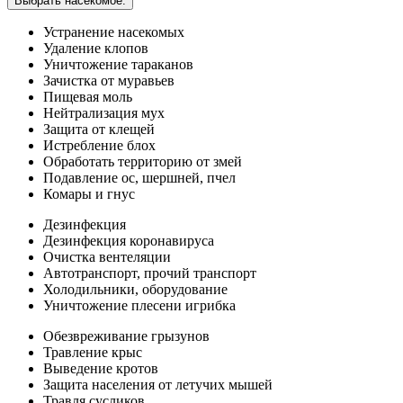
Выбрать насекомое:
Устранение насекомых
Удаление клопов
Уничтожение тараканов
Зачистка от муравьев
Пищевая моль
Нейтрализация мух
Защита от клещей
Истребление блох
Обработать территорию от змей
Подавление ос, шершней, пчел
Комары и гнус
Дезинфекция
Дезинфекция коронавируса
Очистка вентеляции
Автотранспорт, прочий транспорт
Холодильники, оборудование
Уничтожение плесени игрибка
Обезвреживание грызунов
Травление крыс
Выведение кротов
Защита населения от летучих мышей
Травля сусликов