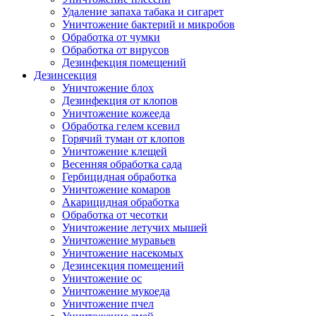
Удаление запаха табака и сигарет
Уничтожение бактерий и микробов
Обработка от чумки
Обработка от вирусов
Дезинфекция помещений
Дезинсекция
Уничтожение блох
Дезинфекция от клопов
Уничтожение кожееда
Обработка гелем ксевил
Горячий туман от клопов
Уничтожение клещей
Весенняя обработка сада
Гербицидная обработка
Уничтожение комаров
Акарицидная обработка
Обработка от чесотки
Уничтожение летучих мышей
Уничтожение муравьев
Уничтожение насекомых
Дезинсекция помещений
Уничтожение ос
Уничтожение мукоеда
Уничтожение пчел