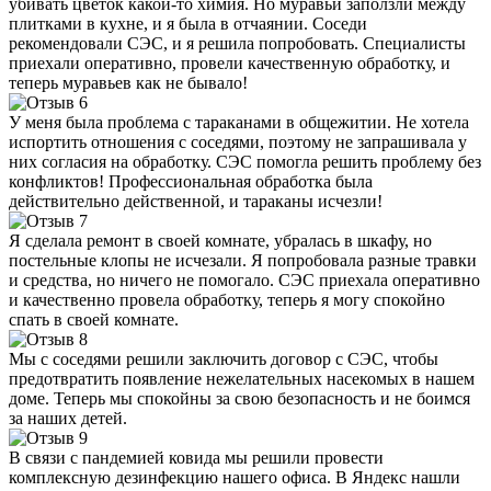
убивать цветок какой-то химия. Но муравьи заползли между
плитками в кухне, и я была в отчаянии. Соседи
рекомендовали СЭС, и я решила попробовать. Специалисты
приехали оперативно, провели качественную обработку, и
теперь муравьев как не бывало!
У меня была проблема с тараканами в общежитии. Не хотела
испортить отношения с соседями, поэтому не запрашивала у
них согласия на обработку. СЭС помогла решить проблему без
конфликтов! Профессиональная обработка была
действительно действенной, и тараканы исчезли!
Я сделала ремонт в своей комнате, убралась в шкафу, но
постельные клопы не исчезали. Я попробовала разные травки
и средства, но ничего не помогало. СЭС приехала оперативно
и качественно провела обработку, теперь я могу спокойно
спать в своей комнате.
Мы с соседями решили заключить договор с СЭС, чтобы
предотвратить появление нежелательных насекомых в нашем
доме. Теперь мы спокойны за свою безопасность и не боимся
за наших детей.
В связи с пандемией ковида мы решили провести
комплексную дезинфекцию нашего офиса. В Яндекс нашли