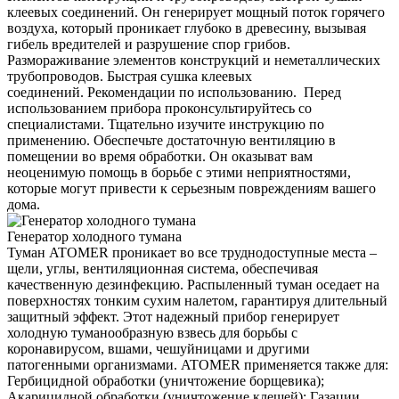
клеевых соединений. Он генерирует мощный поток горячего
воздуха, который проникает глубоко в древесину, вызывая
гибель вредителей и разрушение спор грибов.
Размораживание элементов конструкций и неметаллических
трубопроводов. Быстрая сушка клеевых
соединений. Рекомендации по использованию. Перед
использованием прибора проконсультируйтесь со
специалистами. Тщательно изучите инструкцию по
применению. Обеспечьте достаточную вентиляцию в
помещении во время обработки. Он оказыват вам
неоценимую помощь в борьбе с этими неприятностями,
которые могут привести к серьезным повреждениям вашего
дома.
Генератор холодного тумана
Туман ATOMER проникает во все труднодоступные места –
щели, углы, вентиляционная система, обеспечивая
качественную дезинфекцию. Распыленный туман оседает на
поверхностях тонким сухим налетом, гарантируя длительный
защитный эффект. Этот надежный прибор генерирует
холодную туманообразную взвесь для борьбы с
коронавирусом, вшами, чешуйницами и другими
патогенными организмами. ATOMER применяется также для:
Гербицидной обработки (уничтожение борщевика);
Акарицидной обработки (уничтожение клещей); Газации