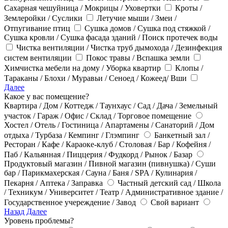
Сахарная чешуйница / Мокрицы / Уховертки
Кроты /
Землеройки / Суслики
Летучие мыши / Змеи /
Отпугивание птиц
Сушка домов / Сушка под стяжкой /
Сушка кровли / Сушка фасада зданий / Поиск протечек воды
Чистка вентиляции / Чистка труб дымохода / Дезинфекция
систем вентиляции
Покос травы / Вспашка земли
Химчистка мебели на дому / Уборка квартир
Клопы /
Тараканы / Блохи / Муравьи / Сеноед / Кожеед/ Вши
Далее
Какое у вас помещение?
Квартира / Дом / Коттедж / Таунхаус / Сад / Дача / Земельный
участок / Гараж / Офис / Склад / Торговое помещение
Хостел / Отель / Гостиница / Апартамены / Санаторий / Дом
отдыха / Турбаза / Кемпинг / Глэмпинг
Банкетный зал /
Ресторан / Кафе / Караоке-клуб / Столовая / Бар / Кофейня /
Паб / Кальянная / Пиццерия / Фудкорд / Рынок / Базар
Продуктовый магазин / Пивной магазин (пивнушка) / Суши
бар / Парикмахерская / Сауна / Баня / SPA / Кулинария /
Пекарня / Аптека / Заправка
Частный детский сад / Школа
/ Техникум / Университет / Театр / Административное здание /
Государственное учереждение / Завод
Свой вариант
Назад
Далее
Уровень проблемы?