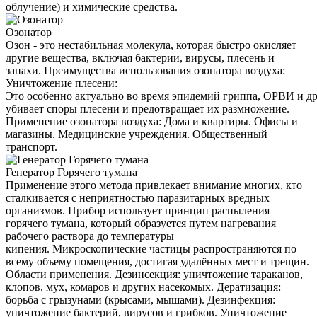
облучение) и химические средства.
Озонатор
Озон - это нестабильная молекула, которая быстро окисляет
другие вещества, включая бактерии, вирусы, плесень и
запахи. Преимущества использования озонатора воздуха:
Уничтожение плесени:
Это особенно актуально во время эпидемий гриппа, ОРВИ и д
убивает споры плесени и предотвращает их размножение.
Применение озонатора воздуха: Дома и квартиры. Офисы и
магазины. Медицинские учреждения. Общественный
транспорт.
Генератор Горячего тумана
Применение этого метода привлекает внимание многих, кто
сталкивается с неприятностью паразитарных вредных
организмов. Прибор использует принцип распыления
горячего тумана, который образуется путем нагревания
рабочего раствора до температуры
кипения. Микроскопические частицы распространяются по
всему объему помещения, достигая удалённых мест и трещин.
Области применения. Дезинсекция: уничтожение тараканов,
клопов, мух, комаров и других насекомых. Дератизация:
борьба с грызунами (крысами, мышами). Дезинфекция:
уничтожение бактерий, вирусов и грибков. Уничтожение