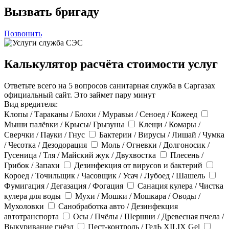
Вызвать бригаду
Позвонить
Калькулятор расчёта стоимости услуг
Ответьте всего на 5 вопросов санитарная служба в Саргазах
официальный сайт. Это займет пару минут
Вид вредителя:
Клопы / Тараканы / Блохи / Муравьи / Сеноед / Кожеед
Мыши палёвки / Крысы/ Грызуны
Клещи / Комары /
Сверчки / Пауки / Гнус
Бактерии / Вирусы / Лишай / Чумка
/ Чесотка / Дезодорация
Моль / Огневки / Долгоносик /
Гусеница / Тля / Майский жук / Двухвостка
Плесень /
Грибок / Запахи
Дезинфекция от вирусов и бактерий
Короед / Точильщик / Часовщик / Усач / Лубоед / Шашель
Фумигация / Дегазация / Фогация
Санация кулера / Чистка
кулера для воды
Мухи / Мошки / Мошкара / Оводы /
Мухоловки
Санобработка авто / Дезинфекция
автотранспорта
Осы / Пчёлы / Шершни / Древесная пчела /
Выкуривание гнёзд
Пест-контроль / ГелЬ XILIX Gel