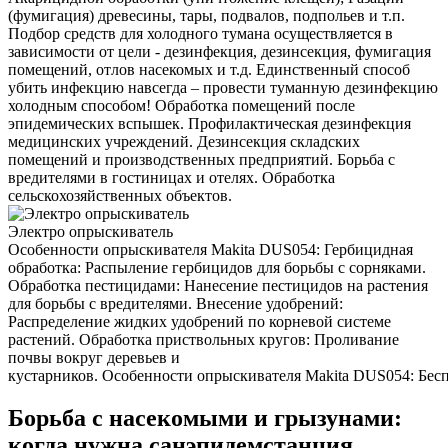
(фумигация) древесины, тары, подвалов, подпольев и т.п.
Подбор средств для холодного тумана осуществляется в
зависимости от цели - дезинфекция, дезинсекция, фумигация
помещений, отлов насекомых и т.д. Единственный способ
убить инфекцию навсегда – провести туманную дезинфекцию
холодным способом! Обработка помещений после
эпидемических вспышек. Профилактическая дезинфекция
медицинских учреждений. Дезинсекция складских
помещений и производственных предприятий. Борьба с
вредителями в гостиницах и отелях. Обработка
сельскохозяйственных объектов.
Электро опрыскиватель
Особенности опрыскивателя Makita DUS054: Гербицидная
обработка: Распыление гербицидов для борьбы с сорняками.
Обработка пестицидами: Нанесение пестицидов на растения
для борьбы с вредителями. Внесение удобрений:
Распределение жидких удобрений по корневой системе
растений. Обработка приствольных кругов: Проливание
почвы вокруг деревьев и
кустарников. Особенности опрыскивателя Makita DUS054: Беспр
Борьба с насекомыми и грызунами:
когда нужна санэпидемстанция