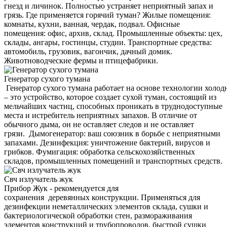
гнезд и личинок. Полностью устраняет неприятный запах и
грязь. Где применяется горячий туман? Жилые помещения:
комнаты, кухни, ванная, чердак, подвал. Офисные
помещения: офис, архив, склад. Промышленные объекты: цех,
склады, ангары, гостинцы, студии. Транспортные средства:
автомобиль, грузовик, вагончик, дачный домик.
Животноводческие фермы и птицефабрики.
Генератор сухого тумана
Генератор сухого тумана работает на основе технологии холод
– это устройство, которое создает сухой туман, состоящий из
мельчайших частиц, способных проникать в труднодоступные
места и истребитель неприятных запахов. В отличие от
обычного дыма, он не оставляет следов и не оставляет
грязи. Дымогенератор: ваш союзник в борьбе с неприятными
запахами. Дезинфекция: уничтожение бактерий, вирусов и
грибков. Фумигация: обработка сельскохозяйственных
складов, промышленных помещений и транспортных средств.
Свч излучатель жук
Прибор Жук - рекомендуется для
сохранения деревянных конструкции. Применяться для
дезинфекции неметаллических элементов склада, сушки и
бактериологической обработки стен, размораживания
элементов конструкций и трубопроводов, быстрой сушки