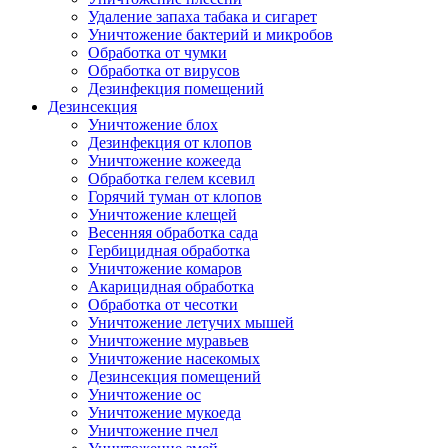
Удаление запаха табака и сигарет
Уничтожение бактерий и микробов
Обработка от чумки
Обработка от вирусов
Дезинфекция помещений
Дезинсекция
Уничтожение блох
Дезинфекция от клопов
Уничтожение кожееда
Обработка гелем ксевил
Горячий туман от клопов
Уничтожение клещей
Весенняя обработка сада
Гербицидная обработка
Уничтожение комаров
Акарицидная обработка
Обработка от чесотки
Уничтожение летучих мышей
Уничтожение муравьев
Уничтожение насекомых
Дезинсекция помещений
Уничтожение ос
Уничтожение мукоеда
Уничтожение пчел