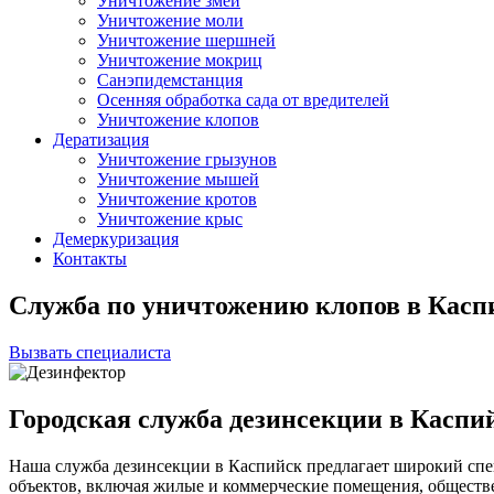
Уничтожение змей
Уничтожение моли
Уничтожение шершней
Уничтожение мокриц
Санэпидемстанция
Осенняя обработка сада от вредителей
Уничтожение клопов
Дератизация
Уничтожение грызунов
Уничтожение мышей
Уничтожение кротов
Уничтожение крыс
Демеркуризация
Контакты
Служба по уничтожению клопов в Касп
Вызвать специалиста
Городская служба дезинсекции в Каспи
Наша служба дезинсекции в Каспийск предлагает широкий спе
объектов, включая жилые и коммерческие помещения, общест