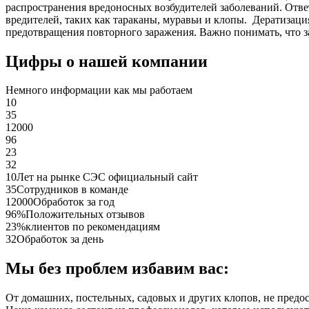
распространения вредоносных возбудителей заболеваний. Отве
вредителей, таких как тараканы, муравьи и клопы. Дератиза
предотвращения повторного заражения. Важно понимать, что з
Цифры о нашей компании
Немного информации как мы работаем
10
35
12000
96
23
32
10
Лет на рынке СЭС официальный сайт
35
Сотрудников в команде
12000
Обработок за год
96%
Положительных отзывов
23%
клиентов по рекомендациям
32
Обработок за день
Мы без проблем избавим вас:
От домашних, постельных, садовых и других клопов, не предо