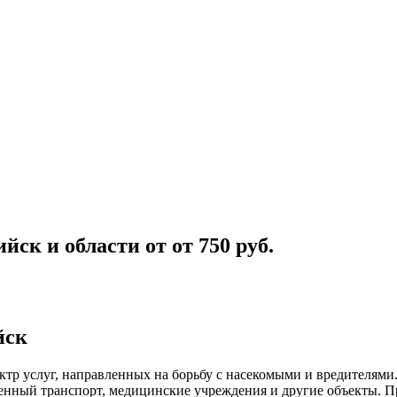
ийск и области
от
от 750
руб.
йск
ктр услуг, направленных на борьбу с насекомыми и вредителям
венный
транспорт
,
медицинские
учреждения и другие объекты. П