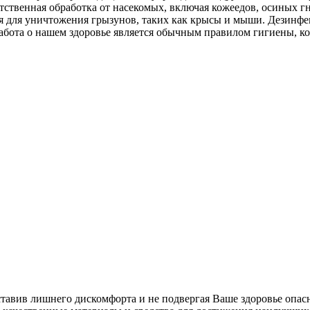
тственная обработка от насекомых, включая кожеедов, осиных г
ция для уничтожения грызунов, таких как крысы и мыши. Дезин
абота о нашем здоровье является обычным правилом гигиены, к
ставив лишнего дискомфорта и не подвергая Ваше здоровье опас